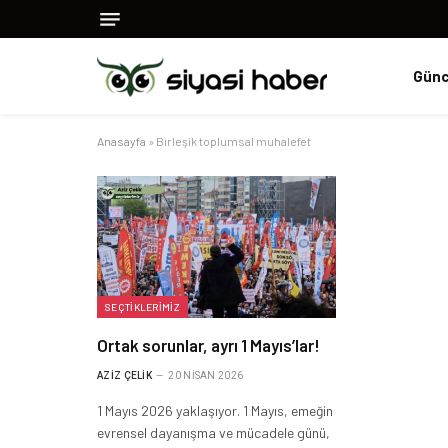
Günc
Anasayfa
»
Birleşik toplumsal muhalefet
SEÇTIKLERIMIZ
Ortak sorunlar, ayrı 1 Mayıs’lar!
AZIZ ÇELIK
20 NISAN 2026
1 Mayıs 2026 yaklaşıyor. 1 Mayıs, emeğin
evrensel dayanışma ve mücadele günü,