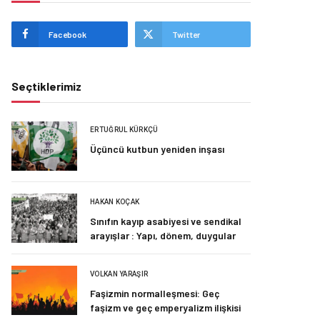
Facebook
Twitter
Seçtiklerimiz
ERTUĞRUL KÜRKÇÜ
Üçüncü kutbun yeniden inşası
HAKAN KOÇAK
Sınıfın kayıp asabiyesi ve sendikal
arayışlar : Yapı, dönem, duygular
VOLKAN YARAŞIR
Faşizmin normalleşmesi: Geç
faşizm ve geç emperyalizm ilişkisi