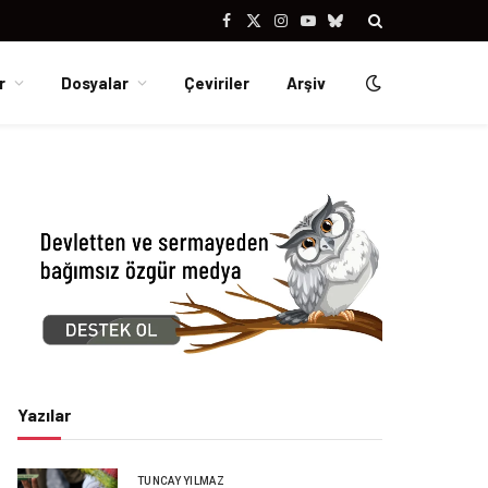
Facebook
X
Instagram
YouTube
Bluesky
(Twitter)
r
Dosyalar
Çeviriler
Arşiv
Yazılar
TUNCAY YILMAZ