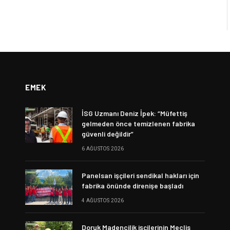
EMEK
İSG Uzmanı Deniz İpek: “Müfettiş
gelmeden önce temizlenen fabrika
güvenli değildir”
6 AĞUSTOS 2026
Panelsan işçileri sendikal hakları için
fabrika önünde direnişe başladı
4 AĞUSTOS 2026
Doruk Madencilik işçilerinin Meclis