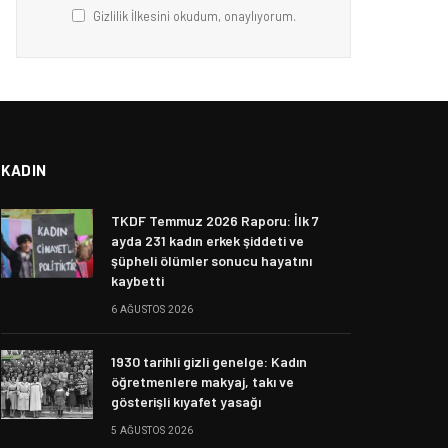
Gizlilik İlkesini okudum, onaylıyorum.
KADIN
TKDF Temmuz 2026 Raporu: İlk 7
ayda 231 kadın erkek şiddeti ve
şüpheli ölümler sonucu hayatını
kaybetti
6 AĞUSTOS 2026
1930 tarihli gizli genelge: Kadın
öğretmenlere makyaj, takı ve
gösterişli kıyafet yasağı
5 AĞUSTOS 2026