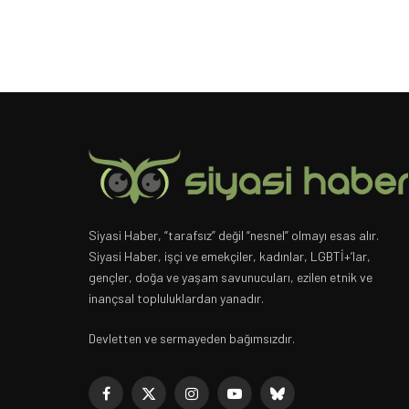
Siyasi Haber, “tarafsız” değil “nesnel” olmayı esas alır.
Siyasi Haber, işçi ve emekçiler, kadınlar, LGBTİ+’lar,
gençler, doğa ve yaşam savunucuları, ezilen etnik ve
inançsal topluluklardan yanadır.
Devletten ve sermayeden bağımsızdır.
Facebook
X
Instagram
YouTube
Bluesky