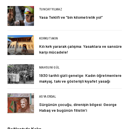
TUNCAY YILMAZ
Yasa Teklifi ve “bin kilometrelik yol”
KORKUT AKIN
Kılı kırk yararak çalışma: Yasaklara ve sansüre
karşı mücadele!
MAHSUNI GÜL
1930 tarihli gizli genelge: Kadın öğretmenlere
makyaj, takı ve gösterişli kıyafet yasağı
ASYA ERDAL
Sürgünün çocuğu, direnişin bilgesi: George
Habaş ve bugünün filistin’i
Bağlantıda Kalın