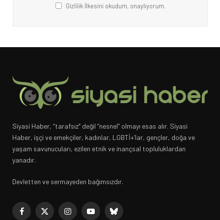
Gizlilik İlkesini okudum, onaylıyorum.
Siyasi Haber, “tarafsız” değil “nesnel” olmayı esas alır. Siyasi
Haber, işçi ve emekçiler, kadınlar, LGBTİ+’lar, gençler, doğa ve
yaşam savunucuları, ezilen etnik ve inançsal topluluklardan
yanadır.
Devletten ve sermayeden bağımsızdır.
Facebook
X
Instagram
YouTube
Bluesky