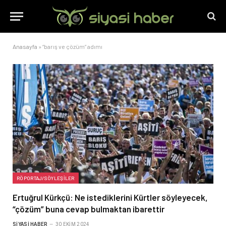
Anasayfa
»
“barış ve çözüm” adımı
RÖPORTAJ/SÖYLEŞILER
Ertuğrul Kürkçü: Ne istediklerini Kürtler söyleyecek,
“çözüm” buna cevap bulmaktan ibarettir
SIYASI HABER
30 EKIM 2024