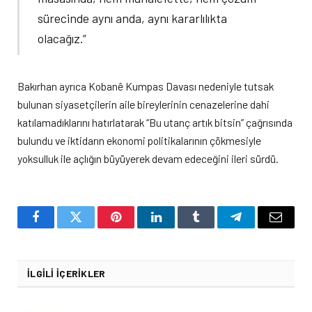
sürecinde aynı anda, aynı kararlılıkta
olacağız.”
Bakırhan ayrıca Kobanê Kumpas Davası nedeniyle tutsak
bulunan siyasetçilerin aile bireylerinin cenazelerine dahi
katılamadıklarını hatırlatarak “Bu utanç artık bitsin” çağrısında
bulundu ve iktidarın ekonomi politikalarının çökmesiyle
yoksulluk ile açlığın büyüyerek devam edeceğini ileri sürdü.
Facebook
Twitter
Pinterest
LinkedIn
Tumblr
Telegram
Email
İLGILI İÇERIKLER