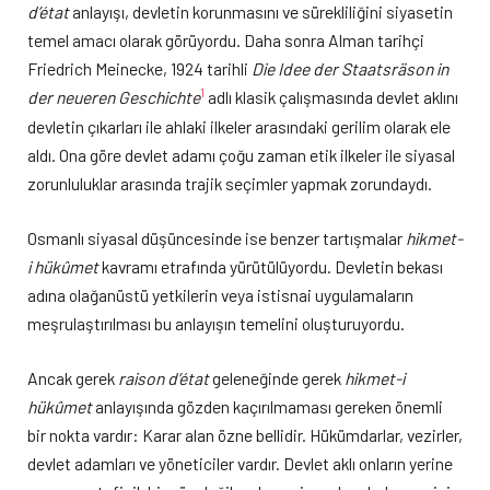
d’état
anlayışı, devletin korunmasını ve sürekliliğini siyasetin
temel amacı olarak görüyordu. Daha sonra Alman tarihçi
Friedrich Meinecke, 1924 tarihli
Die Idee der Staatsräson in
1
der neueren Geschichte
adlı klasik çalışmasında devlet aklını
devletin çıkarları ile ahlaki ilkeler arasındaki gerilim olarak ele
aldı. Ona göre devlet adamı çoğu zaman etik ilkeler ile siyasal
zorunluluklar arasında trajik seçimler yapmak zorundaydı.
Osmanlı siyasal düşüncesinde ise benzer tartışmalar
hikmet-
i hükûmet
kavramı etrafında yürütülüyordu. Devletin bekası
adına olağanüstü yetkilerin veya istisnai uygulamaların
meşrulaştırılması bu anlayışın temelini oluşturuyordu.
Ancak gerek
raison d’état
geleneğinde gerek
hikmet-i
hükûmet
anlayışında gözden kaçırılmaması gereken önemli
bir nokta vardır: Karar alan özne bellidir. Hükümdarlar, vezirler,
devlet adamları ve yöneticiler vardır. Devlet aklı onların yerine