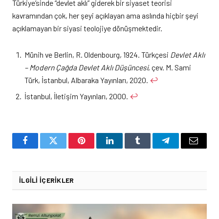
Türkiye’sinde “devlet aklı” giderek bir siyaset teorisi
kavramından çok, her şeyi açıklayan ama aslında hiçbir şeyi
açıklamayan bir siyasi teolojiye dönüşmektedir.
Münih ve Berlin, R. Oldenbourg, 1924. Türkçesi
Devlet Aklı
– Modern Çağda Devlet Aklı Düşüncesi
, çev. M. Sami
Türk, İstanbul, Albaraka Yayınları, 2020.
↩︎
İstanbul, İletişim Yayınları, 2000.
↩︎
Facebook
Twitter
Pinterest
LinkedIn
Tumblr
Telegram
Email
İLGILI İÇERIKLER