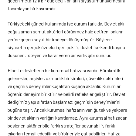
geçen metafizik bir güç değil, onların siyasal muhakemesini
tanımlayan bir kavramdır.
Türkiye’deki güncel kullanımda ise durum farklıdır. Devlet aklı
çoğu zaman somut aktörleri görünmez hale getiren, onların
yerine geçen soyut bir iradeye dönüşmüştür. Böylece
siyasetin gerçek özneleri geri çekilir; devlet ise kendi başına
düşünen, isteyen ve karar veren bir varlık gibi sunulur.
Elbette devletlerin bir kurumsal hafızası vardır. Bürokratik
gelenekler, arşivler, uzmanlık birikimleri, güvenlik doktrinleri
ve geçmiş deneyimler kuşaktan kuşağa aktarılır. Kurumlar
öğrenir, deneyim biriktirir ve belirli refleksler geliştirir. Devlet
dediğimiz yapı sıfırdan başlamaz; geçmişin deneyimlerini
bugüne taşır. Ancak kurumsal hafızanın varlığı, tek ve yekpare
bir devlet aklının varlığını kanıtlamaz. Aynı kurumsal hafızadan
beslenen aktörler bile farklı stratejiler savunabilir, farklı
çıkarları temsil edebilir ve birbirleriyle çatışabilirler. Hafıza