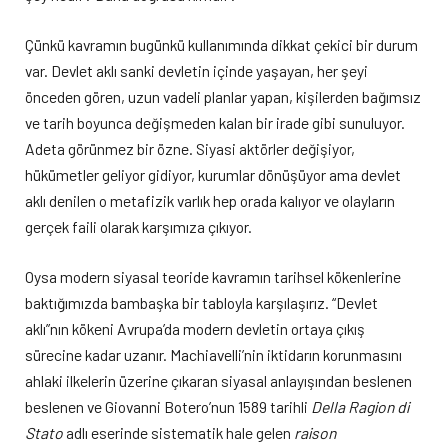
Çünkü kavramın bugünkü kullanımında dikkat çekici bir durum
var. Devlet aklı sanki devletin içinde yaşayan, her şeyi
önceden gören, uzun vadeli planlar yapan, kişilerden bağımsız
ve tarih boyunca değişmeden kalan bir irade gibi sunuluyor.
Adeta görünmez bir özne. Siyasi aktörler değişiyor,
hükümetler geliyor gidiyor, kurumlar dönüşüyor ama devlet
aklı denilen o metafizik varlık hep orada kalıyor ve olayların
gerçek faili olarak karşımıza çıkıyor.
Oysa modern siyasal teoride kavramın tarihsel kökenlerine
baktığımızda bambaşka bir tabloyla karşılaşırız. “Devlet
aklı”nın kökeni Avrupa’da modern devletin ortaya çıkış
sürecine kadar uzanır. Machiavelli’nin iktidarın korunmasını
ahlaki ilkelerin üzerine çıkaran siyasal anlayışından beslenen
beslenen ve Giovanni Botero’nun 1589 tarihli
Della Ragion di
Stato
adlı eserinde sistematik hale gelen
raison