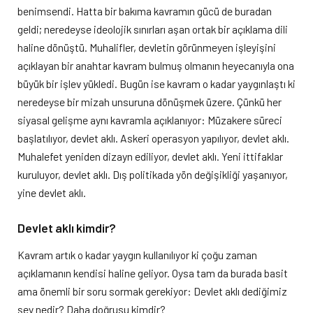
benimsendi. Hatta bir bakıma kavramın gücü de buradan
geldi; neredeyse ideolojik sınırları aşan ortak bir açıklama dili
haline dönüştü. Muhalifler, devletin görünmeyen işleyişini
açıklayan bir anahtar kavram bulmuş olmanın heyecanıyla ona
büyük bir işlev yükledi. Bugün ise kavram o kadar yaygınlaştı ki
neredeyse bir mizah unsuruna dönüşmek üzere. Çünkü her
siyasal gelişme aynı kavramla açıklanıyor: Müzakere süreci
başlatılıyor, devlet aklı. Askeri operasyon yapılıyor, devlet aklı.
Muhalefet yeniden dizayn ediliyor, devlet aklı. Yeni ittifaklar
kuruluyor, devlet aklı. Dış politikada yön değişikliği yaşanıyor,
yine devlet aklı.
Devlet aklı kimdir?
Kavram artık o kadar yaygın kullanılıyor ki çoğu zaman
açıklamanın kendisi haline geliyor. Oysa tam da burada basit
ama önemli bir soru sormak gerekiyor: Devlet aklı dediğimiz
şey nedir? Daha doğrusu kimdir?