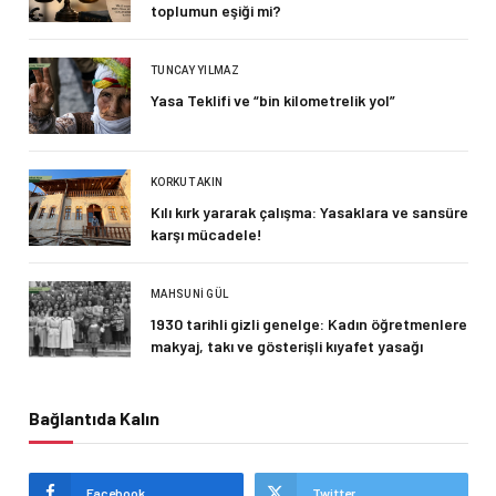
toplumun eşiği mi?
TUNCAY YILMAZ
Yasa Teklifi ve “bin kilometrelik yol”
KORKUT AKIN
Kılı kırk yararak çalışma: Yasaklara ve sansüre
karşı mücadele!
MAHSUNI GÜL
1930 tarihli gizli genelge: Kadın öğretmenlere
makyaj, takı ve gösterişli kıyafet yasağı
Bağlantıda Kalın
Facebook
Twitter