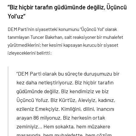
“Biz hiçbir tarafın güdümünde değiliz, Üçüncü
Yol’uz”
DEM Parti’nin siyasetteki konumunu “Üçüncü Yol” olarak
tanımlayan Tuncer Bakırhan, salt reaksiyoner bir muhalefet
yürütmediklerini; her kesimi kapsayan kurucu bir siyaset
izleyeceklerini belirtti:
“DEM Parti olarak bu süreçte duruşumuzu bir
kez daha netleştiriyoruz. Biz hiçbir tarafın
güdümünde değiliz. Biz kendimiziz ve biz
Üçüncü Yol’uz. Biz Kürt’üz, Aleviyiz, kadınız,
ezileniz Emekçiyiz. Kimliğini, dilini, inancını
arayan 86 milyonuz. Biz herkesin ortak
zeminiyiz… Hem sokakta, hem müzakere
masasında, hem muhalefette, hem çözüm