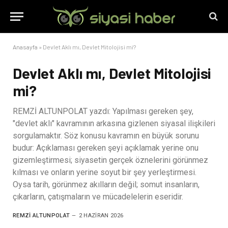
Anasayfa
»
Devlet Aklı mı, Devlet Mitolojisi mi?
Devlet Aklı mı, Devlet Mitolojisi
mi?
REMZİ ALTUNPOLAT yazdı: Yapılması gereken şey,
"devlet aklı" kavramının arkasına gizlenen siyasal ilişkileri
sorgulamaktır. Söz konusu kavramın en büyük sorunu
budur: Açıklaması gereken şeyi açıklamak yerine onu
gizemleştirmesi; siyasetin gerçek öznelerini görünmez
kılması ve onların yerine soyut bir şey yerleştirmesi.
Oysa tarih, görünmez akılların değil; somut insanların,
çıkarların, çatışmaların ve mücadelelerin eseridir.
REMZI ALTUNPOLAT
2 HAZIRAN 2026