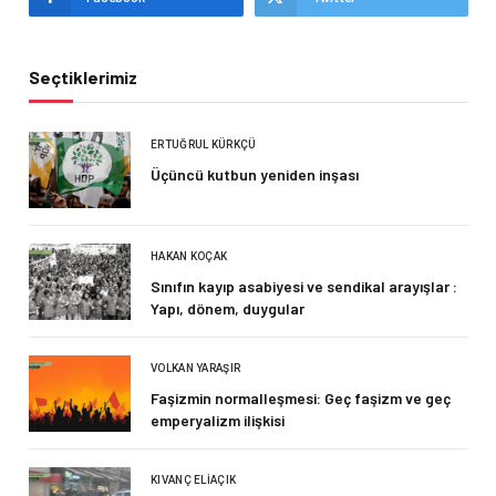
Seçtiklerimiz
ERTUĞRUL KÜRKÇÜ
Üçüncü kutbun yeniden inşası
HAKAN KOÇAK
Sınıfın kayıp asabiyesi ve sendikal arayışlar :
Yapı, dönem, duygular
VOLKAN YARAŞIR
Faşizmin normalleşmesi: Geç faşizm ve geç
emperyalizm ilişkisi
KIVANÇ ELIAÇIK