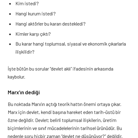
Kim istedi?
Hangi kurum istedi?
Hangi aktörler bu kararı destekledi?
Kimler karşı çıktı?
Bu karar hangi toplumsal, siyasal ve ekonomik çıkarlarla
ilişkilidir?
İşte bütün bu sorular “devlet aklı” ifadesinin arkasında
kaybolur.
Marx’ın dediği
Bu noktada Marx’ın açtığı teorik hattın önemi ortaya çıkar.
Marx için devlet, kendi başına hareket eden tarih-üstü bir
özne değildir. Devlet; belirli toplumsal ilişkilerin, üretim
biçimlerinin ve sınıf mücadelelerinin tarihsel ürünüdür. Bu
nedenle soru hiçbir zaman “devlet ne düşünüyor?” değildir.