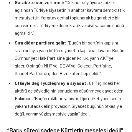
Garabete son verilmeli:
“Çok net söylüyoruz; bizler
açısından Türkiye siyasetinin anahtar kavramı demokratik
meşruiyettir. Yargıtay derhal toplanarak bu garabete bir
son vermeli. Türkiye’de demokratik ve sivil yaşamın önünü
açmalıdır.”
Sıra diğer partilere gelir:
“Bugün bir partinin kapısını
kıran anlayış yarın bütün siyasetin kapısına dayanır. Bugün
Cumhuriyet Halk Partisine giden kolluk, yarın AKP’ye
gider. O bir gün MHP’ye, DEVA’ya, Gelecek Partisine,
Saadet Partisine gider. Bize zaten hep geldi.”
Öfkeyle değil yüzleşmeyle siyaset:
CHP içindeki her
aktörü de söylediğinin sonuçlarını düşünmeye davet eden
Bakırhan, “Bugün rakibine yapıştırdığın etiket yarın senin
yakanı tutacak elin provasıdır. Siyaset bugünün öfkesiyle
değil, yarının yüzleşmesiyle yapılır” dedi.
“Barış süreci sadece Kürtlerin meselesi değil”