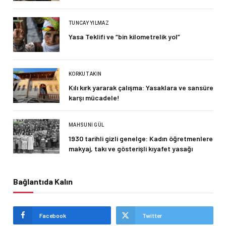
TUNCAY YILMAZ
Yasa Teklifi ve “bin kilometrelik yol”
KORKUT AKIN
Kılı kırk yararak çalışma: Yasaklara ve sansüre
karşı mücadele!
MAHSUNI GÜL
1930 tarihli gizli genelge: Kadın öğretmenlere
makyaj, takı ve gösterişli kıyafet yasağı
Bağlantıda Kalın
Facebook
Twitter