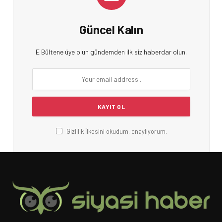
Güncel Kalın
E Bültene üye olun gündemden ilk siz haberdar olun.
Gizlilik İlkesini okudum, onaylıyorum.