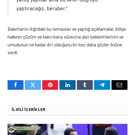
yaptıracağız, beraber.”
Bakırhan’ın Ağrı’daki bu temasları ve yaptığı açıklamalar, bölge
halkının çözüm ve kalıcı barış sürecine dair beklentilerinin ve
umudunun ne kadar diri olduğunu bir kez daha gözler önüne
serdi.
Facebook
Twitter
Pinterest
LinkedIn
Tumblr
Telegram
Email
İLGILI İÇERIKLER