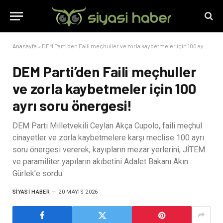
Anasayfa
»
DEM Parti’den Faili meçhuller ve zorla kaybetmeler için 100 ayrı soru önergesi!
DEM Parti’den Faili meçhuller
ve zorla kaybetmeler için 100
ayrı soru önergesi!
DEM Parti Milletvekili Ceylan Akça Cupolo, faili meçhul
cinayetler ve zorla kaybetmelere karşı meclise 100 ayrı
soru önergesi vererek; kayıpların mezar yerlerini, JİTEM
ve paramiliter yapıların akıbetini Adalet Bakanı Akın
Gürlek’e sordu.
SIYASI HABER
20 MAYIS 2026