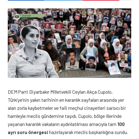
DEM Parti Diyarbakır Milletvekili Ceylan Akça Cupolo,
Türkiye’nin yakın tarihinin en karanlık sayfaları arasında yer
alan zorla kaybetmeler ve faili meçhul cinayetleri sarsıcı bir
hamleyle meclis gündemine taşıdı. Cupolo, bölge illerinde
yaşanan karanlık vakaların aydınlatılması amacıyla tam
100
ayrı soru önergesi
hazırlayarak meclis başkanlığına sundu.