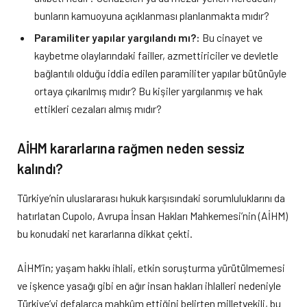
bunların kamuoyuna açıklanması planlanmakta mıdır?
Paramiliter yapılar yargılandı mı?:
Bu cinayet ve
kaybetme olaylarındaki failler, azmettiriciler ve devletle
bağlantılı olduğu iddia edilen paramiliter yapılar bütünüyle
ortaya çıkarılmış mıdır? Bu kişiler yargılanmış ve hak
ettikleri cezaları almış mıdır?
AİHM kararlarına rağmen neden sessiz
kalındı?
Türkiye’nin uluslararası hukuk karşısındaki sorumluluklarını da
hatırlatan Cupolo, Avrupa İnsan Hakları Mahkemesi’nin (AİHM)
bu konudaki net kararlarına dikkat çekti.
AİHM’in; yaşam hakkı ihlali, etkin soruşturma yürütülmemesi
ve işkence yasağı gibi en ağır insan hakları ihlalleri nedeniyle
Türkiye’yi defalarca mahkûm ettiğini belirten milletvekili, bu