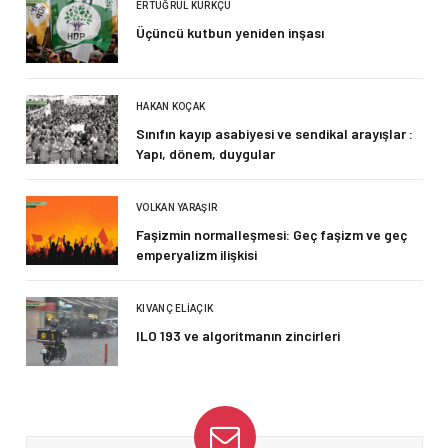
ERTUĞRUL KÜRKÇÜ
Üçüncü kutbun yeniden inşası
HAKAN KOÇAK
Sınıfın kayıp asabiyesi ve sendikal arayışlar :
Yapı, dönem, duygular
VOLKAN YARAŞIR
Faşizmin normalleşmesi: Geç faşizm ve geç
emperyalizm ilişkisi
KIVANÇ ELIAÇIK
ILO 193 ve algoritmanın zincirleri