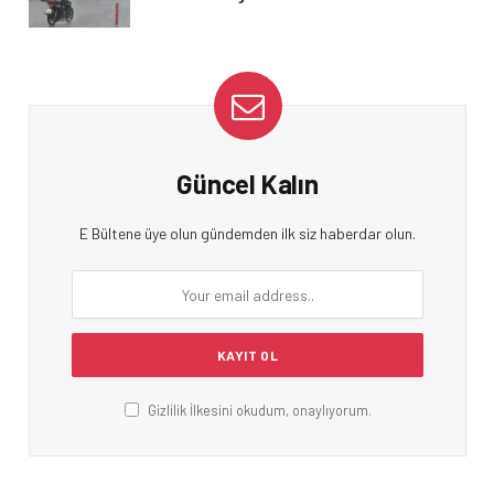
Güncel Kalın
E Bültene üye olun gündemden ilk siz haberdar olun.
Gizlilik İlkesini okudum, onaylıyorum.