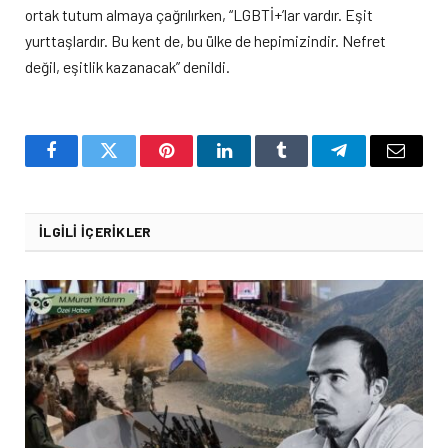
ortak tutum almaya çağrılırken, “LGBTİ+’lar vardır. Eşit
yurttaşlardır. Bu kent de, bu ülke de hepimizindir. Nefret
değil, eşitlik kazanacak” denildi.
Facebook
Twitter
Pinterest
LinkedIn
Tumblr
Telegram
Email
İLGILI İÇERIKLER