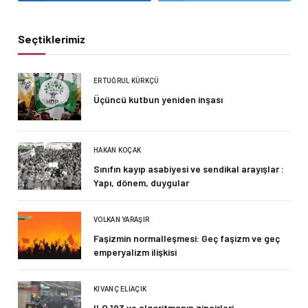
Seçtiklerimiz
ERTUĞRUL KÜRKÇÜ
Üçüncü kutbun yeniden inşası
HAKAN KOÇAK
Sınıfın kayıp asabiyesi ve sendikal arayışlar :
Yapı, dönem, duygular
VOLKAN YARAŞIR
Faşizmin normalleşmesi: Geç faşizm ve geç
emperyalizm ilişkisi
KIVANÇ ELIAÇIK
ILO 193 ve algoritmanın zincirleri