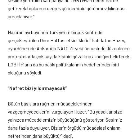
şekilde yürütülen kampanyalar. LGBTİ+’ları hedef haline
getirerek toplumun gerçek gündeminin görünmez kılınması
amaçlanıyor.”
Haziran ayı boyunca Türkiye’nin birçok kentinde
gerçekleştirilen Onur Haftası etkinliklerini hatırlatan Hazer,
aynı dönemde Ankara’da NATO Zirvesi öncesinde düzenlenen
protestolarda çok sayıda kişinin gözaltına alındığını belirterek,
LGBTİ+’ların da bu baskı politikalarının hedeflerinden biri
olduğunu söyledi.
“Nefret bizi yıldırmayacak”
Bütün baskılara rağmen mücadelelerinden
vazgeçmeyeceklerini vurgulayan Hazer, “Bu yasaklar bize
yalnızca mücadelemizin büyüdüğünü gösteriyor. Sesimiz
daha fazla duyuluyor. Bizlerin örgütlü mücadelesi onların
nefretinden daha büyüktür” dedi.