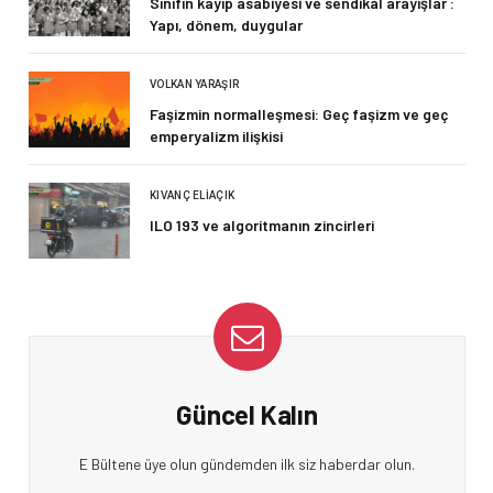
Sınıfın kayıp asabiyesi ve sendikal arayışlar :
Yapı, dönem, duygular
VOLKAN YARAŞIR
Faşizmin normalleşmesi: Geç faşizm ve geç
emperyalizm ilişkisi
KIVANÇ ELIAÇIK
ILO 193 ve algoritmanın zincirleri
Güncel Kalın
E Bültene üye olun gündemden ilk siz haberdar olun.