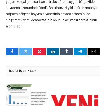
yaşam ve çalışma şartları artık bu sürece uygun bir şekilde
kavuşmak zorundadır” dedi. Bakırhan, iki yıldır süren masaya
rağmen bölgede kayyım siyasetinin devam etmesini de
eleştirerek yerel demokrasinin önünün açılması gerektiğinin
altını çizdi.
Facebook
Twitter
Pinterest
LinkedIn
Tumblr
Telegram
Email
İLGILI İÇERIKLER