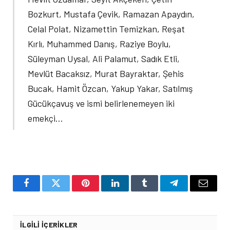
Bozkurt, Mustafa Çevik, Ramazan Apaydın,
Celal Polat, Nizamettin Temizkan, Reşat
Kırlı, Muhammed Danış, Raziye Boylu,
Süleyman Uysal, Ali Palamut, Sadık Etli,
Mevlüt Bacaksız, Murat Bayraktar, Şehis
Bucak, Hamit Özcan, Yakup Yakar, Satılmış
Gücükçavuş ve ismi belirlenemeyen iki
emekçi…
Facebook
Twitter
Pinterest
LinkedIn
Tumblr
Telegram
Email
İLGILI İÇERIKLER