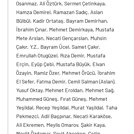
Osanmaz, Ali Öztürk, Sermet Çetinkaya,
Hamza Demirel, Ramazan Sadıç, Aslan
Bülbül, Kadir Ortataş, Bayram Demirhan,
İbrahim Çınar, Mehmet Demirkaya, Mustafa
Mete Arslan, Necati Gençarslan, Muhsin
Çakır, Y.Z., Bayram Ücel, Samet Çakır,
Emrullah Otugüzel, Rıza Demir, Mustafa
Erçin, Eyüp Çebi, Mustafa Büyük, Elvan
Özayin, Ramiz Özer, Mehmet Örücü, İbrahim
El Sefer, Fatma Demir, Cemil Salman (Aslan),
Yusuf Oktay, Mehmet Eroldan, Mehmet Sağ,
Muhammed Güneş, Fırat Güneş, Mehmet
Yeşildal, Recep Yeşildal, Murat Yaşildal, Taha
Pekmezci, Adil Başpınar, Necati Karaköse,
Ali Ekremen, Meylis Omarov, Şakir Kaya,
Mevlit Özdamar, Seyit Akçeken, Çetin