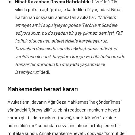
Nihat Kazanhan Davası Hatırlatıldı:
Cizre’de 2015
yılında polisin açtığı ateşle katledilen 12 yaşındaki Nihat
Kazanhan dosyasını anımsatan avukatlar,
“O dönem
emniyet amiri suçu işleyen polise ‘Terörle mücadele
ediyorsunuz, bu dosyadan bir şey çıkmaz’ demişti. Fail
kolluk olunca hep adaletsizlikle karşılaşıyoruz.
Kazanhan davasında sanığa ağırlaştırılmış müebbet
verildi ancak sanık kayıplara karıştı ve hâlâ bulunamadı.
Benzer bir durumun bu dosyada yaşanmasını
istemiyoruz”
dedi.
Mahkemeden beraat kararı
Avukatların, davanın Ağır Ceza Mahkemesi’ne gönderilmesi
yönündeki “görevsizlik” talebini reddeden mahkeme heyeti
karara gitti. İddia makamı (savcı), sanık Alkan’ın “taksirle
adam öldürme” suçundan cezalandırılmasını talep eden bir
mütalaa sundu. Ancak mahkeme heyeti, dosyada “somut delil