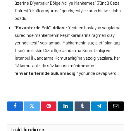
üzerine Diyarbakır Bölge Adliye Mahkemesi 3’üncü Ceza
Dairesi “eksik araştırma” gerekçesiyle kararı bir kez daha
bozdu.
“Envanterde Yok” İddiası:
Yeniden başlayan yargılama
sürecinde mahkemenin keşif kararlarına rağmen olay
yerinde keşif yapılamadı. Mahkemenin suç aleti olan gaz
fişeğine ilişkin Cizre İlçe Jandarma Komutanlığı ve
İstanbul İl Jandarma Komutanlığı’na yazdığı yazılara, her
iki komutanlık da söz konusu mühimmatın
“envanterlerinde bulunmadığı”
yönünde cevap verdi.
Facebook
Twitter
Pinterest
LinkedIn
Tumblr
Telegram
Email
İLGILI İÇERIKLER