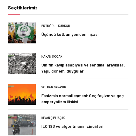
Seçtiklerimiz
ERTUĞRUL KÜRKÇÜ
Üçüncü kutbun yeniden inşası
HAKAN KOÇAK
Sınıfın kayıp asabiyesi ve sendikal arayışlar :
Yapı, dönem, duygular
VOLKAN YARAŞIR
Faşizmin normalleşmesi: Geç faşizm ve geç
emperyalizm ilişkisi
KIVANÇ ELIAÇIK
ILO 193 ve algoritmanın zincirleri