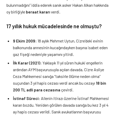
bulunmadığını” iddia ederek sanık asker Hakan Alkan hakkında
oy birliğiyle
beraat kararı
verdi.
17 yıllık hukuk mücadelesinde ne olmuştu?
9 Ekim 2009:
18 aylık Mehmet Uytun, Cizre’deki evinin
balkonunda annesinin kucağındayken başına isabet eden
gaz fişeği nedeniyle yaşamını yitirdi.
İlk Karar (2021):
Yaklaşık 11 yıl süren hukuki engellerin
ardından AYM başvurusuyla açılan davada, Cizre Asliye
Ceza Mahkemesi sanığa “taksirle ölüme neden olma”
suçundan 3 yıl hapis cezası verdi ancak bu cezayı
18 bin
200 TL adli para cezasına
çevirdi.
İstinaf Süreci:
Ailenin itirazı üzerine İstinaf Mahkemesi
kararı bozdu. Yeniden görülen davada sanığa bu kez 3 yıl 4
ay hapis cezası verildi. Sanık avukatlarının başvurusu