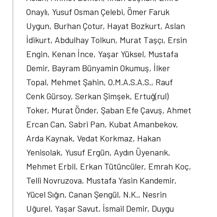
Onaylı, Yusuf Osman Çelebi, Ömer Faruk
Uygun, Burhan Çotur, Hayat Bozkurt, Aslan
İdikurt, Abdulhay Tolkun, Murat Taşçı, Ersin
Engin, Kenan İnce, Yaşar Yüksel, Mustafa
Demir, Bayram Bünyamin Okumuş, İlker
Topal, Mehmet Şahin, O.M.A.S.A.S., Rauf
Cenk Gürsoy, Serkan Şimşek, Ertuğ(rul)
Toker, Murat Önder, Şaban Efe Çavuş, Ahmet
Ercan Can, Sabri Pan, Kubat Amanbekov,
Arda Kaynak, Vedat Korkmaz, Hakan
Yenisolak, Yusuf Ergün, Aydın Üyenarık,
Mehmet Erbil, Erkan Tütüncüler, Emrah Koç,
Telli Novruzova, Mustafa Yasin Kandemir,
Yücel Sığın, Canan Şengül, N.K., Nesrin
Uğurel, Yaşar Savut, İsmail Demir, Duygu