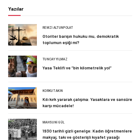
Yazılar
REMZI ALTUNPOLAT
Otoriter barışın hukuku mu, demokratik
toplumun eşiği mi?
TUNCAY YILMAZ
Yasa Teklifi ve “bin kilometrelik yol”
KORKUT AKIN
Kılı kırk yararak çalışma: Yasaklara ve sansüre
karşı mücadele!
MAHSUNI GÜL
1930 tarihli gizli genelge: Kadın öğretmenlere
makyaj, takı ve gösterişli kıyafet yasağı