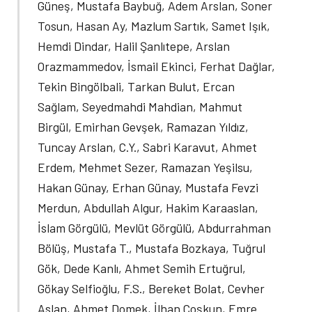
Güneş, Mustafa Baybuğ, Adem Arslan, Soner
Tosun, Hasan Ay, Mazlum Sartık, Samet Işık,
Hemdi Dindar, Halil Şanlıtepe, Arslan
Orazmammedov, İsmail Ekinci, Ferhat Dağlar,
Tekin Bingölbali, Tarkan Bulut, Ercan
Sağlam, Seyedmahdi Mahdian, Mahmut
Birgül, Emirhan Gevşek, Ramazan Yıldız,
Tuncay Arslan, C.Y., Sabri Karavut, Ahmet
Erdem, Mehmet Sezer, Ramazan Yeşilsu,
Hakan Günay, Erhan Günay, Mustafa Fevzi
Merdun, Abdullah Algur, Hakim Karaaslan,
İslam Görgülü, Mevlüt Görgülü, Abdurrahman
Bölüş, Mustafa T., Mustafa Bozkaya, Tuğrul
Gök, Dede Kanlı, Ahmet Semih Ertuğrul,
Gökay Selfioğlu, F.S., Bereket Bolat, Cevher
Aslan, Ahmet Domek, İlhan Coşkun, Emre