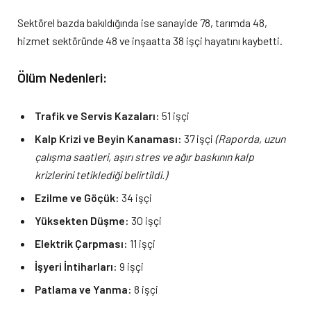
Sektörel bazda bakıldığında ise sanayide 78, tarımda 48,
hizmet sektöründe 48 ve inşaatta 38 işçi hayatını kaybetti.
Ölüm Nedenleri:
Trafik ve Servis Kazaları:
51 işçi
Kalp Krizi ve Beyin Kanaması:
37 işçi
(Raporda, uzun
çalışma saatleri, aşırı stres ve ağır baskının kalp
krizlerini tetiklediği belirtildi.)
Ezilme ve Göçük:
34 işçi
Yüksekten Düşme:
30 işçi
Elektrik Çarpması:
11 işçi
İşyeri İntiharları:
9 işçi
Patlama ve Yanma:
8 işçi