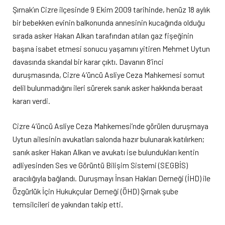
Şırnak’ın Cizre ilçesinde 9 Ekim 2009 tarihinde, henüz 18 aylık
bir bebekken evinin balkonunda annesinin kucağında olduğu
sırada asker Hakan Alkan tarafından atılan gaz fişeğinin
başına isabet etmesi sonucu yaşamını yitiren Mehmet Uytun
davasında skandal bir karar çıktı. Davanın 8’inci
duruşmasında, Cizre 4’üncü Asliye Ceza Mahkemesi somut
delil bulunmadığını ileri sürerek sanık asker hakkında beraat
kararı verdi.
Cizre 4’üncü Asliye Ceza Mahkemesi’nde görülen duruşmaya
Uytun ailesinin avukatları salonda hazır bulunarak katılırken;
sanık asker Hakan Alkan ve avukatı ise bulundukları kentin
adliyesinden Ses ve Görüntü Bilişim Sistemi (SEGBİS)
aracılığıyla bağlandı. Duruşmayı İnsan Hakları Derneği (İHD) ile
Özgürlük İçin Hukukçular Derneği (ÖHD) Şırnak şube
temsilcileri de yakından takip etti.