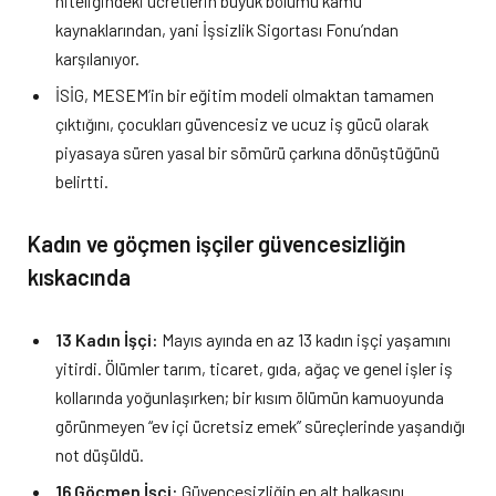
niteliğindeki ücretlerin büyük bölümü kamu
kaynaklarından, yani İşsizlik Sigortası Fonu’ndan
karşılanıyor.
İSİG, MESEM’in bir eğitim modeli olmaktan tamamen
çıktığını, çocukları güvencesiz ve ucuz iş gücü olarak
piyasaya süren yasal bir sömürü çarkına dönüştüğünü
belirtti.
Kadın ve göçmen işçiler güvencesizliğin
kıskacında
13 Kadın İşçi:
Mayıs ayında en az 13 kadın işçi yaşamını
yitirdi. Ölümler tarım, ticaret, gıda, ağaç ve genel işler iş
kollarında yoğunlaşırken; bir kısım ölümün kamuoyunda
görünmeyen “ev içi ücretsiz emek” süreçlerinde yaşandığı
not düşüldü.
16 Göçmen İşçi:
Güvencesizliğin en alt halkasını