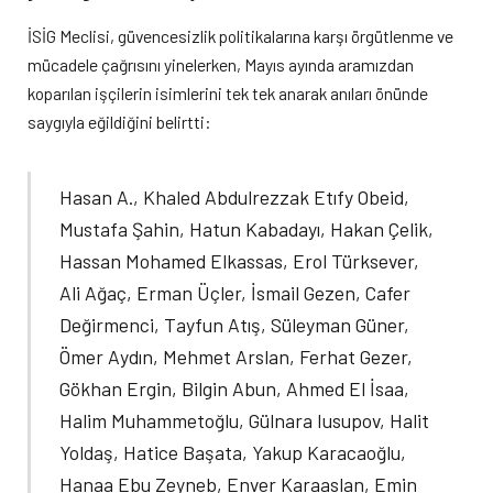
İSİG Meclisi, güvencesizlik politikalarına karşı örgütlenme ve
mücadele çağrısını yinelerken, Mayıs ayında aramızdan
koparılan işçilerin isimlerini tek tek anarak anıları önünde
saygıyla eğildiğini belirtti:
Hasan A., Khaled Abdulrezzak Etıfy Obeid,
Mustafa Şahin, Hatun Kabadayı, Hakan Çelik,
Hassan Mohamed Elkassas, Erol Türksever,
Ali Ağaç, Erman Üçler, İsmail Gezen, Cafer
Değirmenci, Tayfun Atış, Süleyman Güner,
Ömer Aydın, Mehmet Arslan, Ferhat Gezer,
Gökhan Ergin, Bilgin Abun, Ahmed El İsaa,
Halim Muhammetoğlu, Gülnara Iusupov, Halit
Yoldaş, Hatice Başata, Yakup Karacaoğlu,
Hanaa Ebu Zeyneb, Enver Karaaslan, Emin