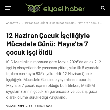
Anasayfa
»
12 Haziran Çocuk İşçiliğiyle Mücadele Günü: Mayıs’ta 7 çocuk işçi öldü
12 Haziran Çocuk İşçiliğiyle
Mücadele Günü: Mayıs’ta 7
çocuk işçi öldü
İSİG Meclisi’nin raporuna göre Mayıs 2026’da en az 212
işçi iş cinayetlerinde yaşamını yitirdi, yılın ilk 5 ayındaki
toplam can kaybı 835’e yükseldi. 12 Haziran Çocuk
İşçiliğiyle Mücadele Günü'nde yayımlanan raporda,
Mayıs'ta 7 çocuk işçinin öldüğü belirtilirken, MESEM
uygulamalarının çocukları güvencesiz ve ucuz iş gücü
olarak ölüme sürüklediği vurgulandı.
SIYASI HABER
12 HAZIRAN 2026