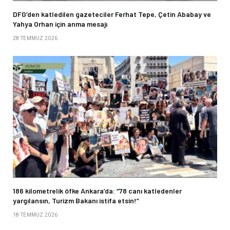
DFG’den katledilen gazeteciler Ferhat Tepe, Çetin Ababay ve
Yahya Orhan için anma mesajı
28 TEMMUZ 2026
186 kilometrelik öfke Ankara’da: “78 canı katledenler
yargılansın, Turizm Bakanı istifa etsin!”
18 TEMMUZ 2026