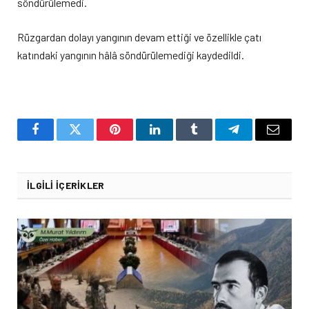
söndürülemedi.
Rüzgardan dolayı yangının devam ettiği ve özellikle çatı
katındaki yangının hâlâ söndürülemediği kaydedildi.
Facebook
Twitter
Pinterest
LinkedIn
Tumblr
Telegram
Email
İLGILI İÇERIKLER