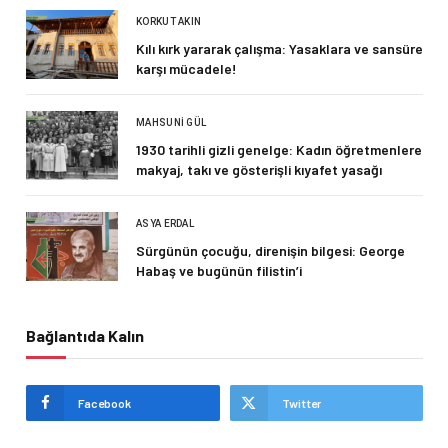
KORKUT AKIN
Kılı kırk yararak çalışma: Yasaklara ve sansüre
karşı mücadele!
MAHSUNI GÜL
1930 tarihli gizli genelge: Kadın öğretmenlere
makyaj, takı ve gösterişli kıyafet yasağı
ASYA ERDAL
Sürgünün çocuğu, direnişin bilgesi: George
Habaş ve bugünün filistin’i
Bağlantıda Kalın
Facebook
Twitter