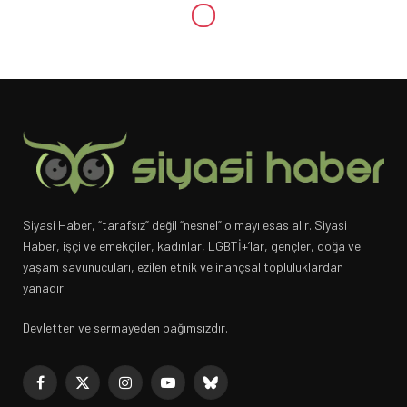
BEKSAV’a baskın: Kapılar
kırıldı, enstrümanlara el
konuldu
BEKSAV'a baskın düzenleyen polisler, kapıları kırarak
Grup Vardiya'nın enstrümanlarına el koydu.
SIYASI HABER
21 OCAK 2025