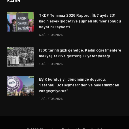
enstrümanlarına el konuldu.
(MA)
Facebook
Twitter
Pinterest
LinkedIn
Tumblr
Telegram
Email
İLGILI İÇERIKLER