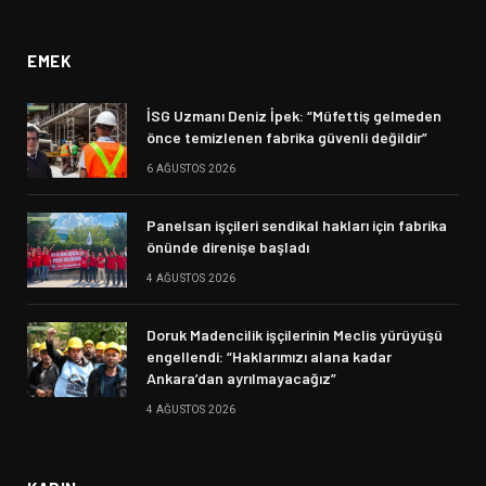
İstanbul Cumhuriyet Başsavcılığı tarafından yürütülen bir
soruşturma kapsamında bu sabah Ezilenlerin Sosyalist
Partisi (ESP), Sosyalist Gençlik Dernekleri Federasyonu
(SDGF), Sosyalist Kadınlar Meclisi (SKM) üyelerinin de
aralarında olduğu çok sayıda kişi ev baskınında gözaltına
alındı.
Dosyada gizlilik kararı bulunurken, aynı soruşturma
kapsamında Bilim Eğitim Estetik Kültür Sanat Araştırmaları
Vakfı (BEKSAV) binasına da baskın düzenlendi. Vakıf
yöneticileri ve avukatlarına bilgi verilmeden yapılan baskında,
BEKSAV’ın kapıları kırıldı. Müzik grubu Grup Vardiya’nın da