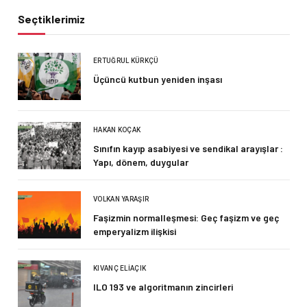
Seçtiklerimiz
ERTUĞRUL KÜRKÇÜ
Üçüncü kutbun yeniden inşası
HAKAN KOÇAK
Sınıfın kayıp asabiyesi ve sendikal arayışlar :
Yapı, dönem, duygular
VOLKAN YARAŞIR
Faşizmin normalleşmesi: Geç faşizm ve geç
emperyalizm ilişkisi
KIVANÇ ELIAÇIK
ILO 193 ve algoritmanın zincirleri