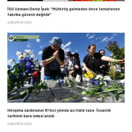
İSG Uzmanı Deniz İpek: “Müfettiş gelmeden önce temizlenen
fabrika güvenli değildir”
6 AĞUSTOS 2026
Hiroşima saldırısının 81’inci yılında acı hâlâ taze: İnsanlık
tarihinin kara lekesi anıldı
6 AĞUSTOS 2026