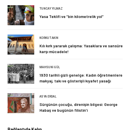
TUNCAY YILMAZ
Yasa Teklifi ve “bin kilometrelik yol”
KORKUT AKIN
Kılı kırk yararak çalışma: Yasaklara ve sansüre
karşı mücadele!
MAHSUNI GÜL
1930 tarihli gizli genelge: Kadın öğretmenlere
makyaj, takı ve gösterişli kıyafet yasağı
ASYA ERDAL
Sürgünün çocuğu, direnişin bilgesi: George
Habaş ve bugünün filistin’i
Bağlantıda Kalın