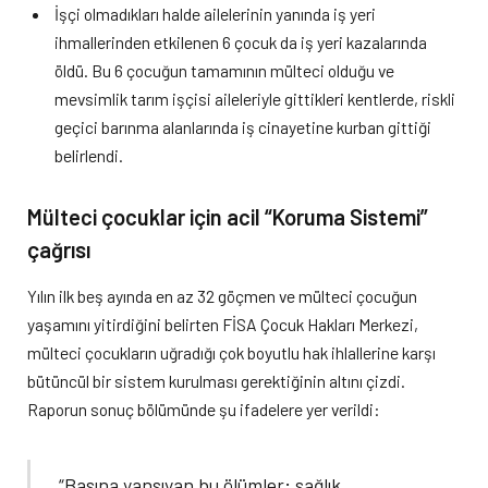
İşçi olmadıkları halde ailelerinin yanında iş yeri
ihmallerinden etkilenen 6 çocuk da iş yeri kazalarında
öldü. Bu 6 çocuğun tamamının mülteci olduğu ve
mevsimlik tarım işçisi aileleriyle gittikleri kentlerde, riskli
geçici barınma alanlarında iş cinayetine kurban gittiği
belirlendi.
Mülteci çocuklar için acil “Koruma Sistemi”
çağrısı
Yılın ilk beş ayında en az 32 göçmen ve mülteci çocuğun
yaşamını yitirdiğini belirten FİSA Çocuk Hakları Merkezi,
mülteci çocukların uğradığı çok boyutlu hak ihlallerine karşı
bütüncül bir sistem kurulması gerektiğinin altını çizdi.
Raporun sonuç bölümünde şu ifadelere yer verildi:
“Basına yansıyan bu ölümler; sağlık