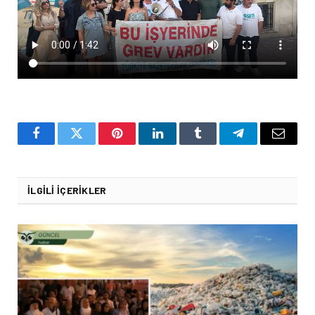
Facebook
Twitter
Pinterest
LinkedIn
Tumblr
Telegram
Email
İLGILI İÇERIKLER