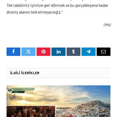
Tek talebimiz işimize geri dönmek ve bu gerçekleşene kadar
direniş alanını terk etmeyeceğiz.”
(MA)
Facebook
Twitter
Pinterest
LinkedIn
Tumblr
Telegram
Email
İLGILI İÇERIKLER