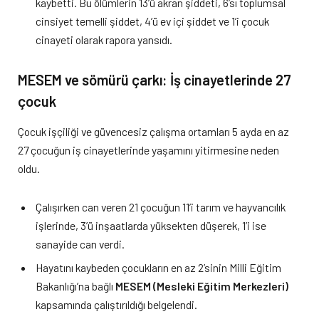
kaybetti. Bu ölümlerin 13’ü akran şiddeti, 6’sı toplumsal
cinsiyet temelli şiddet, 4’ü ev içi şiddet ve 1’i çocuk
cinayeti olarak rapora yansıdı.
MESEM ve sömürü çarkı: İş cinayetlerinde 27
çocuk
Çocuk işçiliği ve güvencesiz çalışma ortamları 5 ayda en az
27 çocuğun iş cinayetlerinde yaşamını yitirmesine neden
oldu.
Çalışırken can veren 21 çocuğun 11’i tarım ve hayvancılık
işlerinde, 3’ü inşaatlarda yüksekten düşerek, 1’i ise
sanayide can verdi.
Hayatını kaybeden çocukların en az 2’sinin Milli Eğitim
Bakanlığı’na bağlı
MESEM (Mesleki Eğitim Merkezleri)
kapsamında çalıştırıldığı belgelendi.