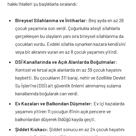
hakkı ihlalleri şu başlıklarla sıralandı:
Bireysel Silahlanma ve İntiharlar:
Beş ayda en az 26
çocuk yaşamına son verdi. Çoğunlukla ateşli silahlarla
gerçekleşen bu olayların yanı sıra bireysel silahlanma da
çocukları vurdu. Evdeki silahla oynarken kazara kendisini
veya bir akranını vuran en az 8 çocuk yaşamını yitirdi.
DSİ Kanallarında ve Açık Alanlarda Boğulmalar:
Kentsel ve kırsal açık alanlarda en az 39 çocuk hayatını
kaybetti. Bu çocukların 31’i baraj, nehir ve özellikle Devlet
Su İşleri’ne (DSİ) ait güvenlik önlemi alınmamış sulama
kanallarında boğularak can verdi.
Ev Kazaları ve Balkondan Düşmeler:
Ev içi kazalarda
yaşamını yitiren 11 çocuğun 8’inin açık pencere ve
balkonlardan düşerek öldüğü kayda geçti.
Şiddet Kıskacı:
Şiddet sonucu en az 24 çocuk hayatını