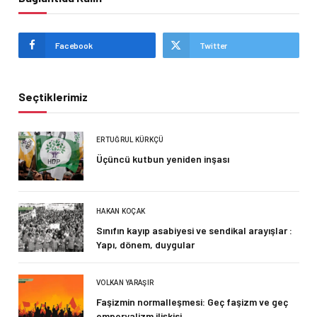
Facebook
Twitter
Seçtiklerimiz
ERTUĞRUL KÜRKÇÜ
Üçüncü kutbun yeniden inşası
HAKAN KOÇAK
Sınıfın kayıp asabiyesi ve sendikal arayışlar :
Yapı, dönem, duygular
VOLKAN YARAŞIR
Faşizmin normalleşmesi: Geç faşizm ve geç
emperyalizm ilişkisi