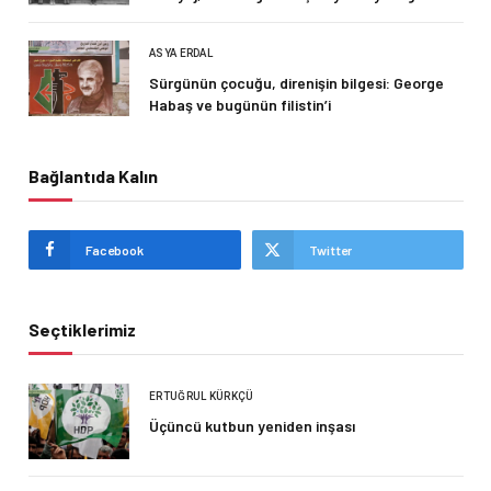
ASYA ERDAL
Sürgünün çocuğu, direnişin bilgesi: George
Habaş ve bugünün filistin’i
Bağlantıda Kalın
Facebook
Twitter
Seçtiklerimiz
ERTUĞRUL KÜRKÇÜ
Üçüncü kutbun yeniden inşası