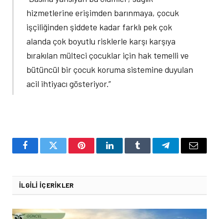
hizmetlerine erişimden barınmaya, çocuk
işçiliğinden şiddete kadar farklı pek çok
alanda çok boyutlu risklerle karşı karşıya
bırakılan mülteci çocuklar için hak temelli ve
bütüncül bir çocuk koruma sistemine duyulan
acil ihtiyacı gösteriyor.”
Facebook
Twitter
Pinterest
LinkedIn
Tumblr
Telegram
Email
İLGILI İÇERIKLER