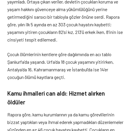
yayımladı. Ortaya çıkan veriler, devletin çocukları koruma ve
yaşam hakkını güvenceye alma yükümlülüğünü yerine
getirmediğini sarsıcı bir tabloyla gözler önüne serdi. Rapora
göre, yılın ilk 5 ayında en az 303 çocuk hayatını kaybetti;
yaşamını yitiren çocukların 82’si kız, 213’ü erkek iken, 8’inin ise
cinsiyeti tespit edilemedi.
Çocuk ölümlerinin kentlere göre dağılımında en acı tablo
Şanlıurfa’da yaşandı. Urfa’da 18 çocuk yaşamını yitirirken,
Antalya’da 16, Kahramanmaraş ve İstanbul’da ise 14’er
çocuğun ölümü kayıtlara geçti.
Kamu ihmalleri can aldı: Hizmet alırken
öldüler
Rapora göre, kamu kurumlarının ya da kamu görevlilerinin
bizzat yaptıkları veya ihmal ederek yapmadıkları düzenlemeler
yüzünden en az 46 çocuk hayatını kaybetti. Çocukların en