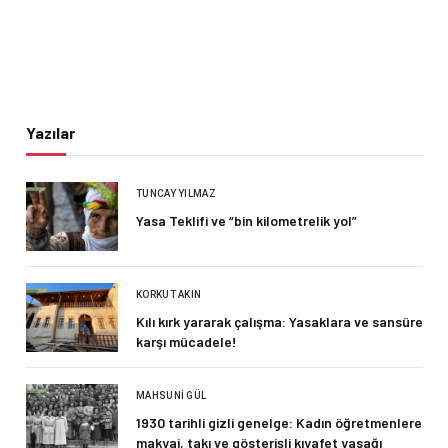
Yazılar
TUNCAY YILMAZ
Yasa Teklifi ve “bin kilometrelik yol”
KORKUT AKIN
Kılı kırk yararak çalışma: Yasaklara ve sansüre
karşı mücadele!
MAHSUNI GÜL
1930 tarihli gizli genelge: Kadın öğretmenlere
makyaj, takı ve gösterişli kıyafet yasağı