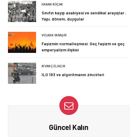
HAKAN KOÇAK
Sınıfın kayıp asabiyesi ve sendikal arayışlar :
Yapı, dönem, duygular
VOLKAN YARAŞIR
Faşizmin normalleşmesi: Geç faşizm ve geç
emperyalizm ilişkisi
KIVANÇ ELIAÇIK
ILO 193 ve algoritmanın zincirleri
Güncel Kalın