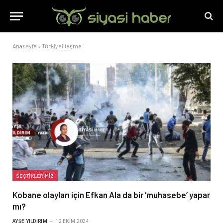
Anasayfa
»
Türkiyelileşme
SEÇTIKLERIMIZ
Kobane olayları için Efkan Ala da bir ‘muhasebe’ yapar
mı?
AYŞE YILDIRIM
12 EKIM 2024