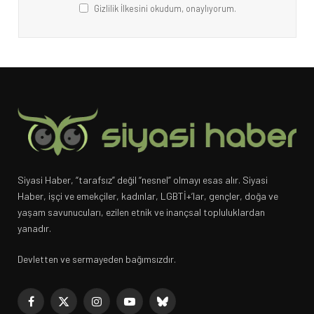
Gizlilik İlkesini okudum, onaylıyorum.
Siyasi Haber, “tarafsız” değil “nesnel” olmayı esas alır. Siyasi
Haber, işçi ve emekçiler, kadınlar, LGBTİ+’lar, gençler, doğa ve
yaşam savunucuları, ezilen etnik ve inançsal topluluklardan
yanadır.
Devletten ve sermayeden bağımsızdır.
Facebook
X
Instagram
YouTube
Bluesky