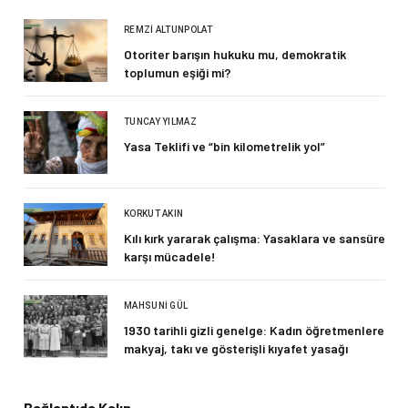
REMZI ALTUNPOLAT
Otoriter barışın hukuku mu, demokratik
toplumun eşiği mi?
TUNCAY YILMAZ
Yasa Teklifi ve “bin kilometrelik yol”
KORKUT AKIN
Kılı kırk yararak çalışma: Yasaklara ve sansüre
karşı mücadele!
MAHSUNI GÜL
1930 tarihli gizli genelge: Kadın öğretmenlere
makyaj, takı ve gösterişli kıyafet yasağı
Bağlantıda Kalın