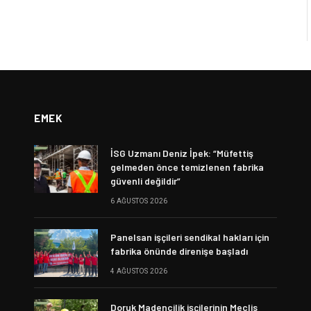
EMEK
İSG Uzmanı Deniz İpek: “Müfettiş
gelmeden önce temizlenen fabrika
güvenli değildir”
6 AĞUSTOS 2026
Panelsan işçileri sendikal hakları için
fabrika önünde direnişe başladı
4 AĞUSTOS 2026
Doruk Madencilik işçilerinin Meclis