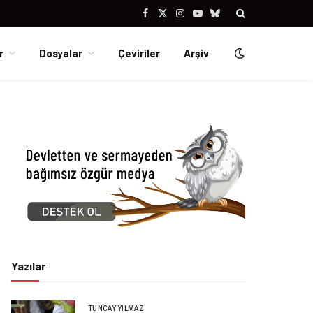
Facebook
X
Instagram
YouTube
Bluesky
(Twitter)
r
Dosyalar
Çeviriler
Arşiv
Yazılar
TUNCAY YILMAZ