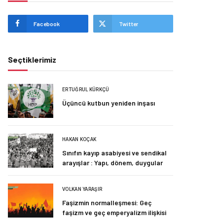
Facebook
Twitter
Seçtiklerimiz
ERTUĞRUL KÜRKÇÜ
Üçüncü kutbun yeniden inşası
HAKAN KOÇAK
Sınıfın kayıp asabiyesi ve sendikal
arayışlar : Yapı, dönem, duygular
VOLKAN YARAŞIR
Faşizmin normalleşmesi: Geç
faşizm ve geç emperyalizm ilişkisi