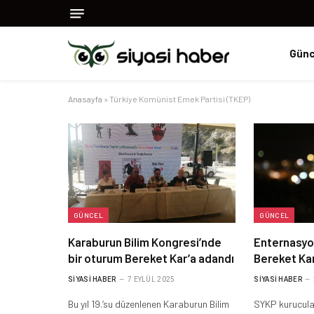
Günc
Anasayfa
»
Türkiye Komünist Emek Partisi (TKEP)
GÜNCEL
GÜNCEL
Karaburun Bilim Kongresi’nde
Enternasyon
bir oturum Bereket Kar’a adandı
Bereket Kar
SIYASI HABER
7 EYLÜL 2025
SIYASI HABER
Bu yıl 19.’su düzenlenen Karaburun Bilim
SYKP kurucula