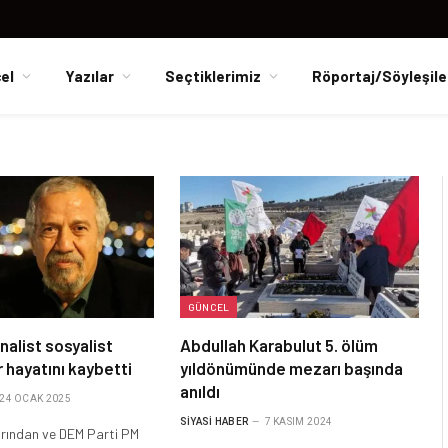
el
Yazılar
Seçtiklerimiz
Röportaj/Söyleşile
GÜNCEL
alist sosyalist
Abdullah Karabulut 5. ölüm
 hayatını kaybetti
yıldönümünde mezarı başında
anıldı
24 OCAK 2025
SIYASI HABER
7 KASIM 2024
rından ve DEM Parti PM