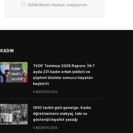
Gizlilik İlkesini okudum, onaylıyorum.
KADIN
TKDF Temmuz 2026 Raporu: İlk 7
ayda 231 kadın erkek şiddeti ve
şüpheli ölümler sonucu hayatını
kaybetti
6 AĞUSTOS 2026
1930 tarihli gizli genelge: Kadın
öğretmenlere makyaj, takı ve
gösterişli kıyafet yasağı
5 AĞUSTOS 2026