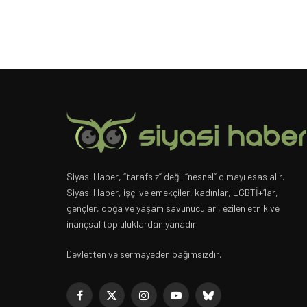
Siyasi Haber, “tarafsız” değil “nesnel” olmayı esas alır.
Siyasi Haber, işçi ve emekçiler, kadınlar, LGBTİ+’lar,
gençler, doğa ve yaşam savunucuları, ezilen etnik ve
inançsal topluluklardan yanadır.
Devletten ve sermayeden bağımsızdır.
Facebook
X
Instagram
YouTube
Bluesky