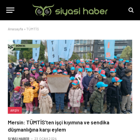
Anasayfa
»
TÜMTİS
ARŞIV
Mersin: TÜMTİS’ten işçi kıyımına ve sendika
düşmanlığına karşı eylem
SIYASI HABER
23 OCAK 2026