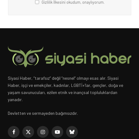
Gizlilik İlkesini okudum, onaylıyorum.
Siyasi Haber, “tarafsız” değil “nesnel” olmayı esas alır. Siyasi
Haber, işçi ve emekçiler, kadınlar, LGBTİ+’lar, gençler, doğa ve
yaşam savunucuları, ezilen etnik ve inançsal topluluklardan
yanadır.
Devletten ve sermayeden bağımsızdır.
Facebook
X
Instagram
YouTube
Bluesky