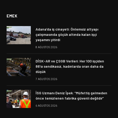
(Twitter)
EMEK
Adana’da iş cinayeti: Önlemsiz altyapı
çalışmasında göçük altında kalan işçi
yaşamını yitirdi
8 AĞUSTOS 2026
DİSK-AR ve ÇSGB Verileri: Her 100 işçiden
86’sı sendikasız, kadınlarda oran daha da
düşük
7 AĞUSTOS 2026
İSG Uzmanı Deniz İpek: “Müfettiş gelmeden
önce temizlenen fabrika güvenli değildir”
6 AĞUSTOS 2026