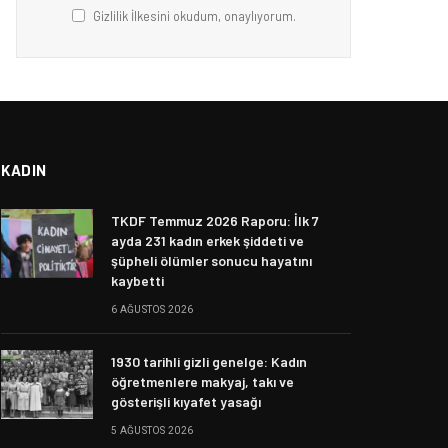
Gizlilik İlkesini okudum, onaylıyorum.
KADIN
TKDF Temmuz 2026 Raporu: İlk 7
ayda 231 kadın erkek şiddeti ve
şüpheli ölümler sonucu hayatını
kaybetti
6 AĞUSTOS 2026
1930 tarihli gizli genelge: Kadın
öğretmenlere makyaj, takı ve
gösterişli kıyafet yasağı
5 AĞUSTOS 2026