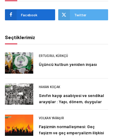
Facebook
Twitter
Seçtiklerimiz
ERTUĞRUL KÜRKÇÜ
Üçüncü kutbun yeniden inşası
HAKAN KOÇAK
Sınıfın kayıp asabiyesi ve sendikal
arayışlar : Yapı, dönem, duygular
VOLKAN YARAŞIR
Faşizmin normalleşmesi: Geç
faşizm ve geç emperyalizm ilişkisi