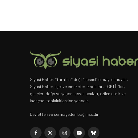
Siyasi Haber, “tarafsız” değil “nesnel” olmayı esas alır.
Siyasi Haber, işçi ve emekçiler, kadınlar, LGBTİ+’lar,
gençler, doğa ve yaşam savunucuları, ezilen etnik ve
inançsal topluluklardan yanadır.
Devletten ve sermayeden bağımsızdır.
Facebook
X
Instagram
YouTube
Bluesky