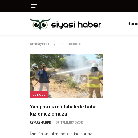
Günc
Anasayfa
»
topyekûn mücadele
GÜNCEL
Yangına ilk müdahalede baba-
kız omuz omuza
SIYASI HABER
28 TEMMUZ 2025
İzmir’in kırsal mahallelerinde orman