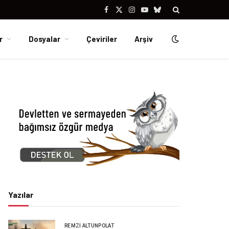
Facebook
X
Instagram
YouTube
Bluesky
(Twitter)
r
Dosyalar
Çeviriler
Arşiv
Yazılar
REMZI ALTUNPOLAT