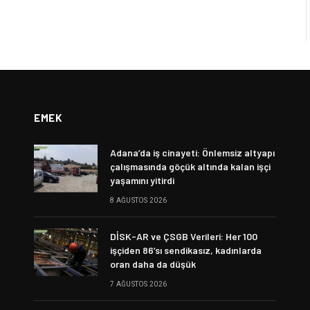
EMEK
Adana’da iş cinayeti: Önlemsiz altyapı
çalışmasında göçük altında kalan işçi
yaşamını yitirdi
8 AĞUSTOS 2026
DİSK-AR ve ÇSGB Verileri: Her 100
işçiden 86’sı sendikasız, kadınlarda
oran daha da düşük
7 AĞUSTOS 2026