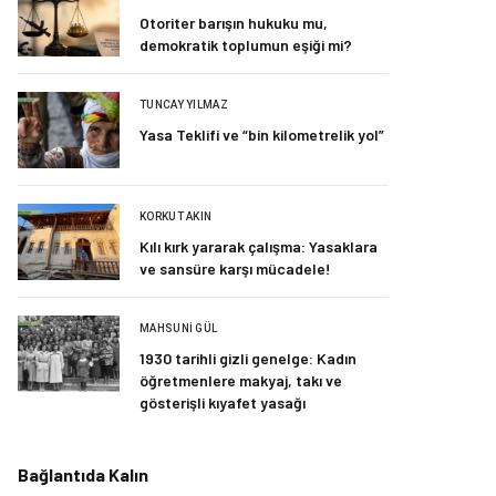
Otoriter barışın hukuku mu,
demokratik toplumun eşiği mi?
TUNCAY YILMAZ
Yasa Teklifi ve “bin kilometrelik yol”
KORKUT AKIN
Kılı kırk yararak çalışma: Yasaklara
ve sansüre karşı mücadele!
MAHSUNI GÜL
1930 tarihli gizli genelge: Kadın
öğretmenlere makyaj, takı ve
gösterişli kıyafet yasağı
Bağlantıda Kalın