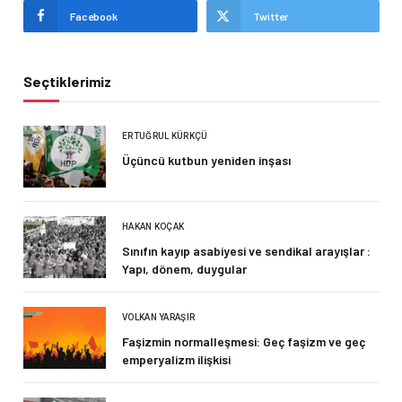
Facebook
Twitter
Seçtiklerimiz
ERTUĞRUL KÜRKÇÜ
Üçüncü kutbun yeniden inşası
HAKAN KOÇAK
Sınıfın kayıp asabiyesi ve sendikal arayışlar :
Yapı, dönem, duygular
VOLKAN YARAŞIR
Faşizmin normalleşmesi: Geç faşizm ve geç
emperyalizm ilişkisi