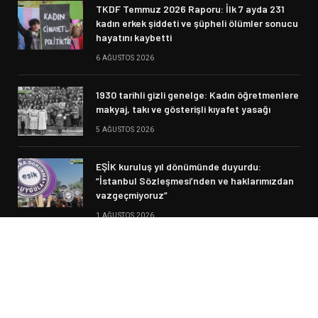
TKDF Temmuz 2026 Raporu: İlk 7 ayda 231
kadın erkek şiddeti ve şüpheli ölümler sonucu
hayatını kaybetti
6 AĞUSTOS 2026
1930 tarihli gizli genelge: Kadın öğretmenlere
makyaj, takı ve gösterişli kıyafet yasağı
5 AĞUSTOS 2026
EŞİK kuruluş yıl dönümünde duyurdu:
“İstanbul Sözleşmesi’nden ve haklarımızdan
vazgeçmiyoruz”
1 AĞUSTOS 2026
© 2026 Siyasi Haber. Designed by Fikir Meclisi.