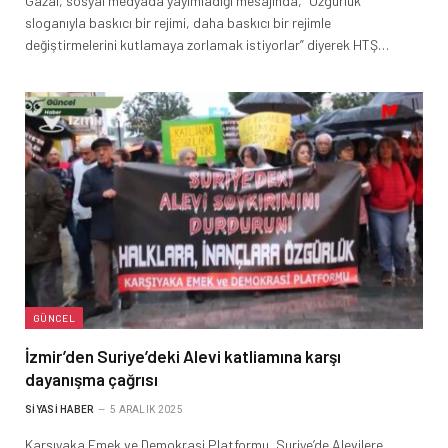
Gazal, sosyal medyada yayımladığı mesajında, “Özgürlük
sloganıyla baskıcı bir rejimi, daha baskıcı bir rejimle
değiştirmelerini kutlamaya zorlamak istiyorlar” diyerek HTŞ…
GÜNCEL
İzmir’den Suriye’deki Alevi katliamına karşı
dayanışma çağrısı
SIYASI HABER
5 ARALIK 2025
Karşıyaka Emek ve Demokrasi Platformu, Suriye’de Alevilere