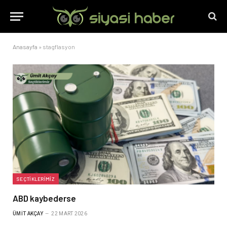
Anasayfa
»
stagflasyon
SEÇTIKLERIMIZ
ABD kaybederse
ÜMIT AKÇAY
22 MART 2026