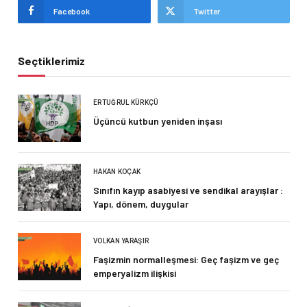
Facebook
Twitter
Seçtiklerimiz
ERTUĞRUL KÜRKÇÜ
Üçüncü kutbun yeniden inşası
HAKAN KOÇAK
Sınıfın kayıp asabiyesi ve sendikal arayışlar :
Yapı, dönem, duygular
VOLKAN YARAŞIR
Faşizmin normalleşmesi: Geç faşizm ve geç
emperyalizm ilişkisi