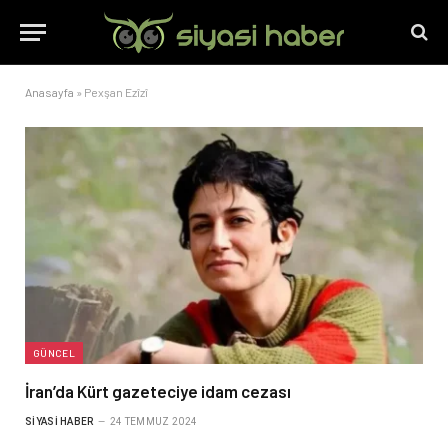
Anasayfa
»
Pexşan Ezîzî
GÜNCEL
İran’da Kürt gazeteciye idam cezası
SIYASI HABER
24 TEMMUZ 2024