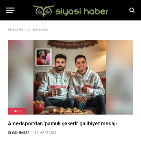
Anasayfa
»
pamuk şekeri
GÜNCEL
Amedspor’dan ‘pamuk şekerli’ galibiyet mesajı
SIYASI HABER
30 MART 2025