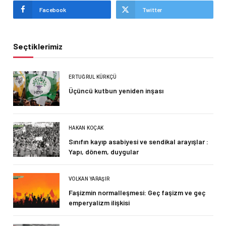
Facebook
Twitter
Seçtiklerimiz
ERTUĞRUL KÜRKÇÜ
Üçüncü kutbun yeniden inşası
HAKAN KOÇAK
Sınıfın kayıp asabiyesi ve sendikal arayışlar :
Yapı, dönem, duygular
VOLKAN YARAŞIR
Faşizmin normalleşmesi: Geç faşizm ve geç
emperyalizm ilişkisi