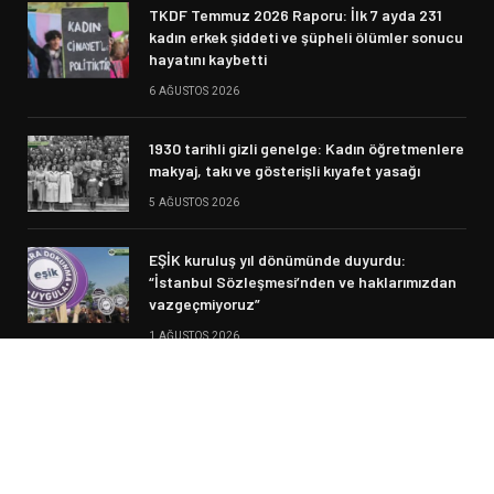
TKDF Temmuz 2026 Raporu: İlk 7 ayda 231
kadın erkek şiddeti ve şüpheli ölümler sonucu
hayatını kaybetti
6 AĞUSTOS 2026
1930 tarihli gizli genelge: Kadın öğretmenlere
makyaj, takı ve gösterişli kıyafet yasağı
5 AĞUSTOS 2026
EŞİK kuruluş yıl dönümünde duyurdu:
“İstanbul Sözleşmesi’nden ve haklarımızdan
vazgeçmiyoruz”
1 AĞUSTOS 2026
© 2026 Siyasi Haber. Designed by Fikir Meclisi.