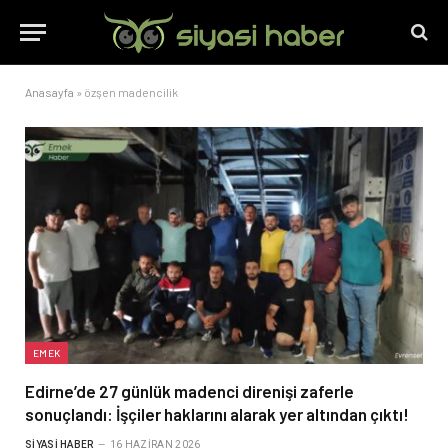
Anasayfa
»
özşen madencilik
EMEK
Edirne’de 27 günlük madenci direnişi zaferle
sonuçlandı: İşçiler haklarını alarak yer altından çıktı!
SIYASI HABER
16 HAZIRAN 2026