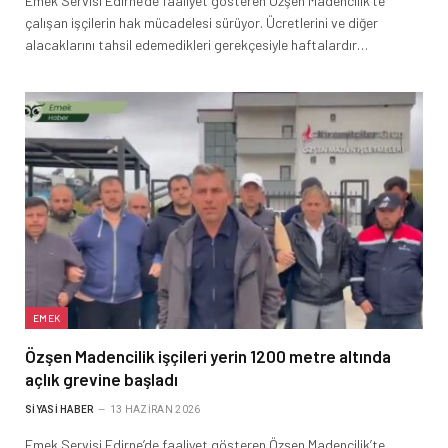
Emek Servisi Edirne’de faaliyet gösteren Özşen Madencilik’te
çalışan işçilerin hak mücadelesi sürüyor. Ücretlerini ve diğer
alacaklarını tahsil edemedikleri gerekçesiyle haftalardır…
EMEK
Özşen Madencilik işçileri yerin 1200 metre altında
açlık grevine başladı
SIYASI HABER
13 HAZIRAN 2026
Emek Servisi Edirne’de faaliyet gösteren Özşen Madencilik’te