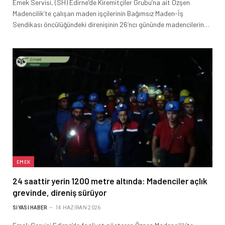
Emek Servisi, (SH) Edirne’de Kiremitçiler Grubu’na ait Özşen
Madencilik’te çalışan maden işçilerinin Bağımsız Maden-İş
Sendikası öncülüğündeki direnişinin 26’ncı gününde madencilerin…
EMEK
24 saattir yerin 1200 metre altında: Madenciler açlık
grevinde, direniş sürüyor
SIYASI HABER
14 HAZIRAN 2026