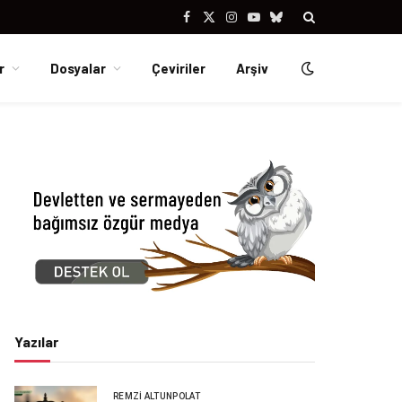
Facebook
X
Instagram
YouTube
Bluesky
(Twitter)
r
Dosyalar
Çeviriler
Arşiv
Yazılar
REMZI ALTUNPOLAT