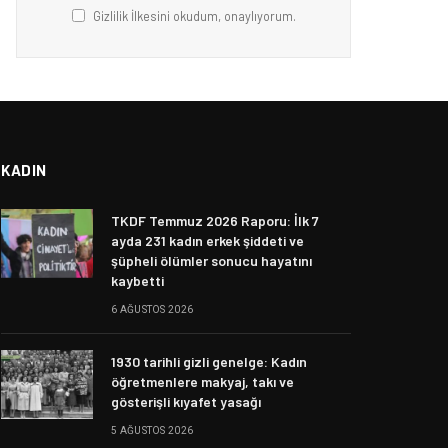
Gizlilik İlkesini okudum, onaylıyorum.
KADIN
TKDF Temmuz 2026 Raporu: İlk 7
ayda 231 kadın erkek şiddeti ve
şüpheli ölümler sonucu hayatını
kaybetti
6 AĞUSTOS 2026
1930 tarihli gizli genelge: Kadın
öğretmenlere makyaj, takı ve
gösterişli kıyafet yasağı
5 AĞUSTOS 2026