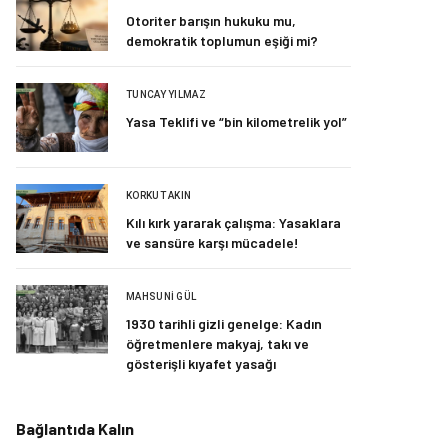
Otoriter barışın hukuku mu,
demokratik toplumun eşiği mi?
TUNCAY YILMAZ
Yasa Teklifi ve “bin kilometrelik yol”
KORKUT AKIN
Kılı kırk yararak çalışma: Yasaklara
ve sansüre karşı mücadele!
MAHSUNI GÜL
1930 tarihli gizli genelge: Kadın
öğretmenlere makyaj, takı ve
gösterişli kıyafet yasağı
Bağlantıda Kalın