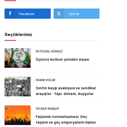
Facebook
Twitter
Seçtiklerimiz
ERTUĞRUL KÜRKÇÜ
Üçüncü kutbun yeniden inşası
HAKAN KOÇAK
Sınıfın kayıp asabiyesi ve sendikal
arayışlar : Yapı, dönem, duygular
VOLKAN YARAŞIR
Faşizmin normalleşmesi: Geç
faşizm ve geç emperyalizm ilişkisi