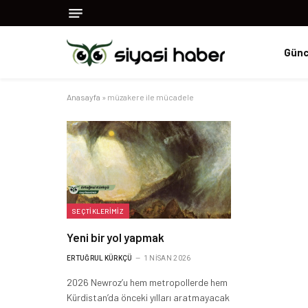
Günc
Anasayfa
»
müzakere ile mücadele
SEÇTIKLERIMIZ
Yeni bir yol yapmak
ERTUĞRUL KÜRKÇÜ
1 NISAN 2026
2026 Newroz’u hem metropollerde hem
Kürdistan’da önceki yılları aratmayacak