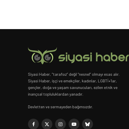
Siyasi Haber, “tarafsız” değil “nesnel” olmayı esas alır.
Siyasi Haber, işçi ve emekçiler, kadınlar, LGBTİ+’lar,
gençler, doğa ve yaşam savunucuları, ezilen etnik ve
inançsal topluluklardan yanadır.
Devletten ve sermayeden bağımsızdır.
Facebook
X
Instagram
YouTube
Bluesky