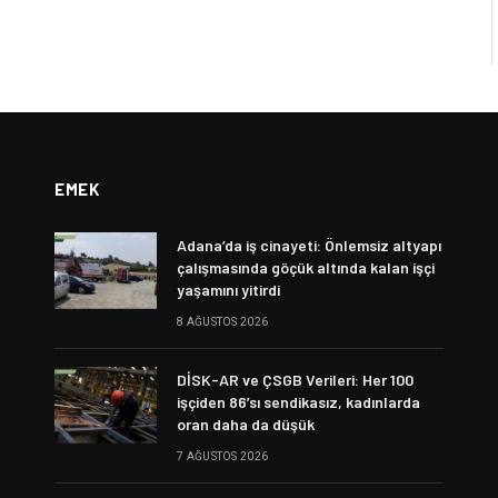
EMEK
Adana’da iş cinayeti: Önlemsiz altyapı
çalışmasında göçük altında kalan işçi
yaşamını yitirdi
8 AĞUSTOS 2026
DİSK-AR ve ÇSGB Verileri: Her 100
işçiden 86’sı sendikasız, kadınlarda
oran daha da düşük
7 AĞUSTOS 2026