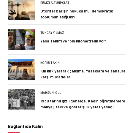
REMZI ALTUNPOLAT
Otoriter barışın hukuku mu, demokratik
toplumun eşiği mi?
TUNCAY YILMAZ
Yasa Teklifi ve “bin kilometrelik yol”
KORKUT AKIN
Kılı kırk yararak çalışma: Yasaklara ve sansüre
karşı mücadele!
MAHSUNI GÜL
1930 tarihli gizli genelge: Kadın öğretmenlere
makyaj, takı ve gösterişli kıyafet yasağı
Bağlantıda Kalın