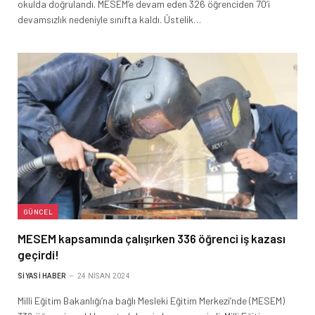
okulda doğrulandı. MESEM’e devam eden 326 öğrenciden 70’i
devamsızlık nedeniyle sınıfta kaldı. Üstelik…
GÜNCEL
MESEM kapsamında çalışırken 336 öğrenci iş kazası
geçirdi!
SIYASI HABER
24 NISAN 2024
Milli Eğitim Bakanlığı’na bağlı Mesleki Eğitim Merkezi’nde (MESEM)