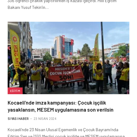
336 öğrenci çıraklık yaptırılırken iş kazası geçirdi. Milli Eğitim
Bakanı Yusuf Tekin’in…
EĞITIM
Kocaeli’nde imza kampanyası: Çocuk işçilik
yasaklansın, MESEM uygulamasına son verilsin
SIYASI HABER
23 NISAN 2024
Kocaeli’nde 23 Nisan Ulusal Egemenlik ve Çocuk Bayramı’nda
Eğitim Sen ve İSİG Meclisi çocuk işçiliğe ve MESEM uygulamasına