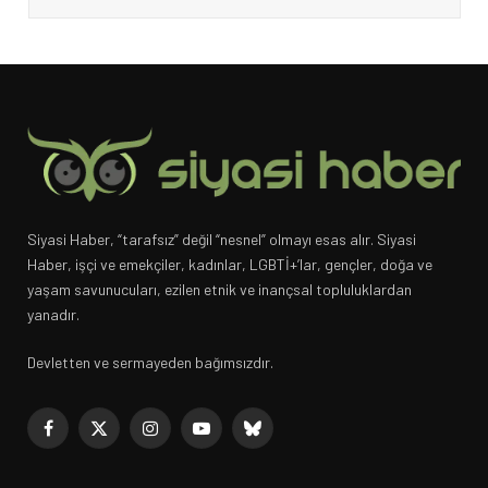
Siyasi Haber, “tarafsız” değil “nesnel” olmayı esas alır. Siyasi
Haber, işçi ve emekçiler, kadınlar, LGBTİ+’lar, gençler, doğa ve
yaşam savunucuları, ezilen etnik ve inançsal topluluklardan
yanadır.
Devletten ve sermayeden bağımsızdır.
Facebook
X
Instagram
YouTube
Bluesky
(Twitter)