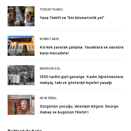
TUNCAY YILMAZ
Yasa Teklifi ve “bin kilometrelik yol”
KORKUT AKIN
Kılı kırk yararak çalışma: Yasaklara ve sansüre
karşı mücadele!
MAHSUNI GÜL
1930 tarihli gizli genelge: Kadın öğretmenlere
makyaj, takı ve gösterişli kıyafet yasağı
ASYA ERDAL
Sürgünün çocuğu, direnişin bilgesi: George
Habaş ve bugünün filistin’i
Bağlantıda Kalın