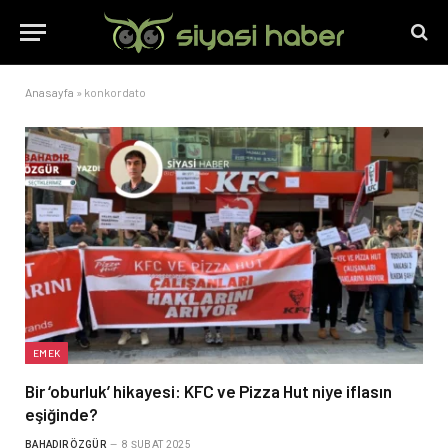
Anasayfa
»
konkordato
EMEK
Bir ‘oburluk’ hikayesi: KFC ve Pizza Hut niye iflasın
eşiğinde?
BAHADIR ÖZGÜR
8 ŞUBAT 2025