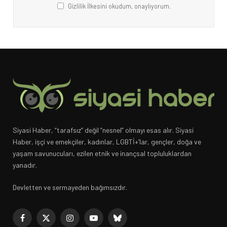
Gizlilik İlkesini okudum, onaylıyorum.
Siyasi Haber, “tarafsız” değil “nesnel” olmayı esas alır. Siyasi
Haber, işçi ve emekçiler, kadınlar, LGBTİ+’lar, gençler, doğa ve
yaşam savunucuları, ezilen etnik ve inançsal topluluklardan
yanadır.
Devletten ve sermayeden bağımsızdır.
Facebook
X
Instagram
YouTube
Bluesky