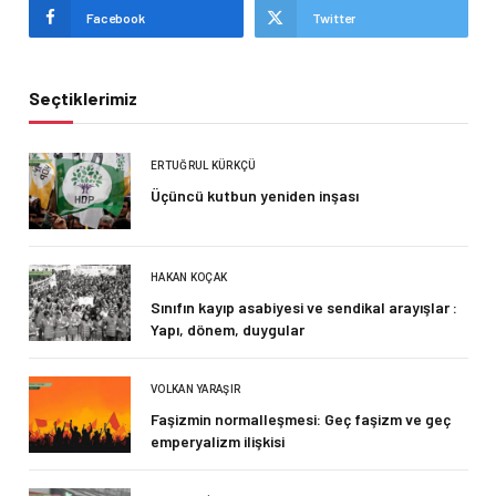
Facebook
Twitter
Seçtiklerimiz
ERTUĞRUL KÜRKÇÜ
Üçüncü kutbun yeniden inşası
HAKAN KOÇAK
Sınıfın kayıp asabiyesi ve sendikal arayışlar :
Yapı, dönem, duygular
VOLKAN YARAŞIR
Faşizmin normalleşmesi: Geç faşizm ve geç
emperyalizm ilişkisi