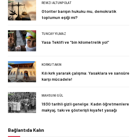
REMZI ALTUNPOLAT
Otoriter barışın hukuku mu, demokratik
toplumun eşiği mi?
TUNCAY YILMAZ
Yasa Teklifi ve “bin kilometrelik yol”
KORKUT AKIN
Kılı kırk yararak çalışma: Yasaklara ve sansüre
karşı mücadele!
MAHSUNI GÜL
1930 tarihli gizli genelge: Kadın öğretmenlere
makyaj, takı ve gösterişli kıyafet yasağı
Bağlantıda Kalın