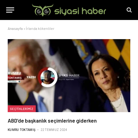
Anasayfa
»
İrlanda kökenliler
SEÇTIKLERIMIZ
ABD’de başkanlık seçimlerine giderken
KUMRU TOKTAMIŞ
22 TEMMUZ 2024