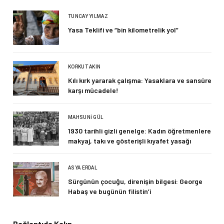
TUNCAY YILMAZ
Yasa Teklifi ve “bin kilometrelik yol”
KORKUT AKIN
Kılı kırk yararak çalışma: Yasaklara ve sansüre
karşı mücadele!
MAHSUNI GÜL
1930 tarihli gizli genelge: Kadın öğretmenlere
makyaj, takı ve gösterişli kıyafet yasağı
ASYA ERDAL
Sürgünün çocuğu, direnişin bilgesi: George
Habaş ve bugünün filistin’i
Bağlantıda Kalın