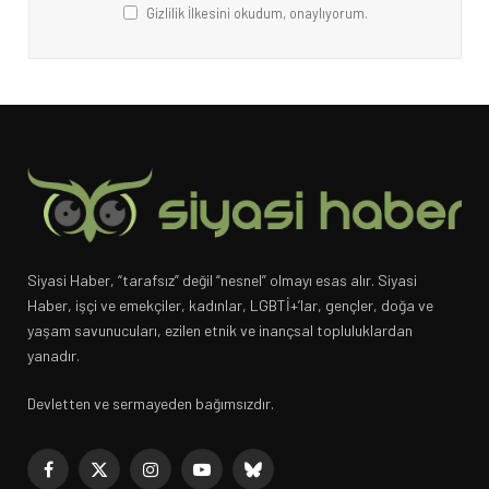
Gizlilik İlkesini okudum, onaylıyorum.
Siyasi Haber, “tarafsız” değil “nesnel” olmayı esas alır. Siyasi
Haber, işçi ve emekçiler, kadınlar, LGBTİ+’lar, gençler, doğa ve
yaşam savunucuları, ezilen etnik ve inançsal topluluklardan
yanadır.
Devletten ve sermayeden bağımsızdır.
Facebook
X
Instagram
YouTube
Bluesky