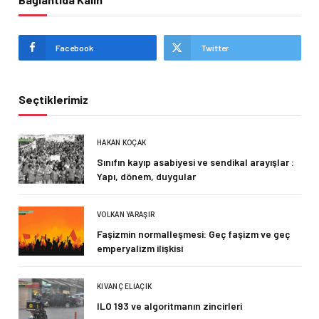
Facebook
Twitter
Seçtiklerimiz
HAKAN KOÇAK
Sınıfın kayıp asabiyesi ve sendikal arayışlar :
Yapı, dönem, duygular
VOLKAN YARAŞIR
Faşizmin normalleşmesi: Geç faşizm ve geç
emperyalizm ilişkisi
KIVANÇ ELIAÇIK
ILO 193 ve algoritmanın zincirleri