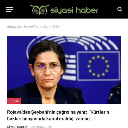
Anasayfa
»
Heyet Tahrir Şam(HTŞ)
DÜNYA
Rojava’dan Şeybani’nin çağrısına yanıt: ‘Kürtlerin
hakları anayasada kabul edildiği zaman…’
SIYASI HABER
22 OCAK 2025