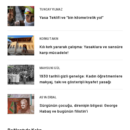
TUNCAY YILMAZ
Yasa Teklifi ve “bin kilometrelik yol”
KORKUT AKIN
Kılı kırk yararak çalışma: Yasaklara ve sansüre
karşı mücadele!
MAHSUNI GÜL
1930 tarihli gizli genelge: Kadın öğretmenlere
makyaj, takı ve gösterişli kıyafet yasağı
ASYA ERDAL
Sürgünün çocuğu, direnişin bilgesi: George
Habaş ve bugünün filistin’i
Bağlantıda Kalın