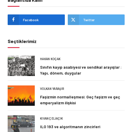
Facebook
Twitter
Seçtiklerimiz
HAKAN KOÇAK
Sınıfın kayıp asabiyesi ve sendikal arayışlar :
Yapı, dönem, duygular
VOLKAN YARAŞIR
Faşizmin normalleşmesi: Geç faşizm ve geç
emperyalizm ilişkisi
KIVANÇ ELIAÇIK
ILO 193 ve algoritmanın zincirleri