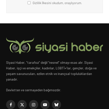
Gizlilik İlkesini okudum, onaylıyorum.
Siyasi Haber, “tarafsız” değil “nesnel” olmayı esas alır. Siyasi
Haber, işçi ve emekçiler, kadınlar, LGBTİ+’lar, gençler, doğa ve
yaşam savunucuları, ezilen etnik ve inançsal topluluklardan
yanadır.
Devletten ve sermayeden bağımsızdır.
Facebook
X
Instagram
YouTube
Bluesky