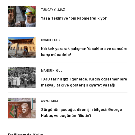
TUNCAY YILMAZ
Yasa Teklifi ve “bin kilometrelik yol”
KORKUT AKIN
Kılı kırk yararak çalışma: Yasaklara ve sansüre
karşı mücadele!
MAHSUNI GÜL
1930 tarihli gizli genelge: Kadın öğretmenlere
makyaj, takı ve gösterişli kıyafet yasağı
ASYA ERDAL
Sürgünün çocuğu, direnişin bilgesi: George
Habaş ve bugünün filistin’i
Bağlantıda Kalın