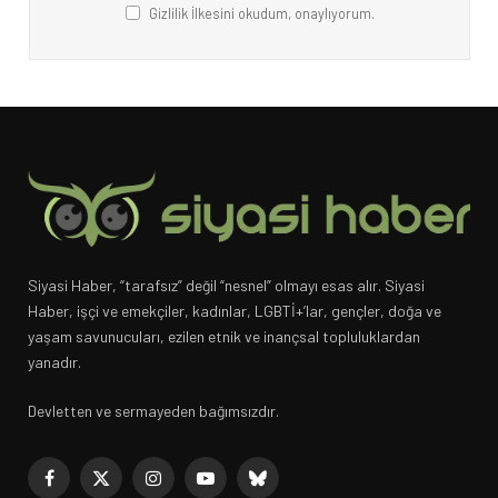
Gizlilik İlkesini okudum, onaylıyorum.
Siyasi Haber, “tarafsız” değil “nesnel” olmayı esas alır. Siyasi
Haber, işçi ve emekçiler, kadınlar, LGBTİ+’lar, gençler, doğa ve
yaşam savunucuları, ezilen etnik ve inançsal topluluklardan
yanadır.
Devletten ve sermayeden bağımsızdır.
Facebook
X
Instagram
YouTube
Bluesky