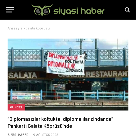
Anasayfa
»
galata köprüsü
GÜNCEL
“Diplomasızlar koltukta, diplomalılar zindanda”
Pankartı Galata Köprüsü’nde
SIYASI HABER
9 AĞUSTOS 2025