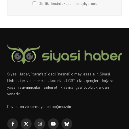
Gizlilik İlkesini okudum, onaylıyorum.
Siyasi Haber, “tarafsız” değil “nesnel” olmayı esas alır. Siyasi
Haber, işçi ve emekçiler, kadınlar, LGBTİ+’lar, gençler, doğa ve
yaşam savunucuları, ezilen etnik ve inançsal topluluklardan
yanadır.
Devletten ve sermayeden bağımsızdır.
Facebook
X
Instagram
YouTube
Bluesky