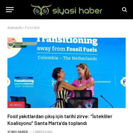
Anasayfa
»
Fosil Atık
GÜNCEL
Fosil yakıtlardan çıkış için tarihi zirve: “İstekliler
Koalisyonu” Santa Marta’da toplandı
SIYASI HABER
1 MAYIS 2026