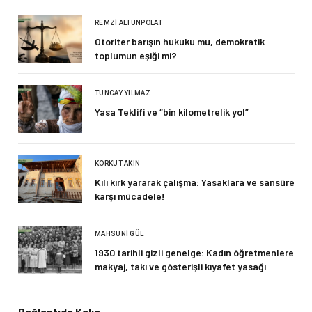
REMZI ALTUNPOLAT
Otoriter barışın hukuku mu, demokratik
toplumun eşiği mi?
TUNCAY YILMAZ
Yasa Teklifi ve “bin kilometrelik yol”
KORKUT AKIN
Kılı kırk yararak çalışma: Yasaklara ve sansüre
karşı mücadele!
MAHSUNI GÜL
1930 tarihli gizli genelge: Kadın öğretmenlere
makyaj, takı ve gösterişli kıyafet yasağı
Bağlantıda Kalın