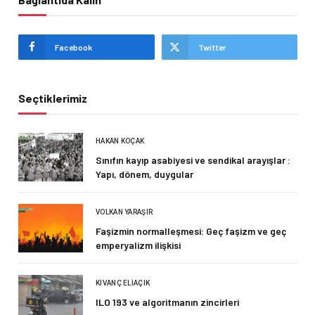
Facebook
Twitter
Seçtiklerimiz
HAKAN KOÇAK
Sınıfın kayıp asabiyesi ve sendikal arayışlar :
Yapı, dönem, duygular
VOLKAN YARAŞIR
Faşizmin normalleşmesi: Geç faşizm ve geç
emperyalizm ilişkisi
KIVANÇ ELIAÇIK
ILO 193 ve algoritmanın zincirleri