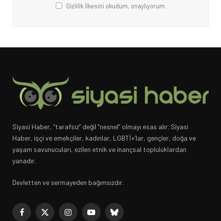
Gizlilik İlkesini okudum, onaylıyorum.
Siyasi Haber, “tarafsız” değil “nesnel” olmayı esas alır. Siyasi
Haber, işçi ve emekçiler, kadınlar, LGBTİ+’lar, gençler, doğa ve
yaşam savunucuları, ezilen etnik ve inançsal topluluklardan
yanadır.
Devletten ve sermayeden bağımsızdır.
Facebook
X
Instagram
YouTube
Bluesky