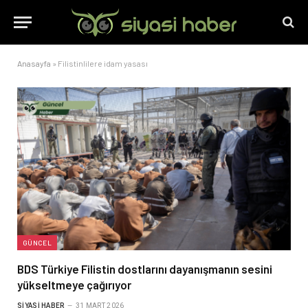
Anasayfa
»
Filistinlilere idam yasası
GÜNCEL
BDS Türkiye Filistin dostlarını dayanışmanın sesini
yükseltmeye çağırıyor
SIYASI HABER
31 MART 2026