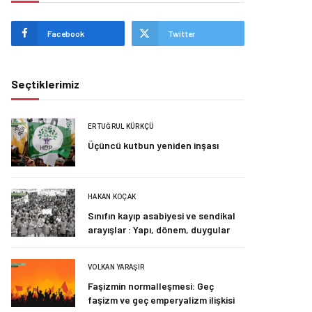
Facebook
Twitter
Seçtiklerimiz
ERTUĞRUL KÜRKÇÜ
Üçüncü kutbun yeniden inşası
HAKAN KOÇAK
Sınıfın kayıp asabiyesi ve sendikal
arayışlar : Yapı, dönem, duygular
VOLKAN YARAŞIR
Faşizmin normalleşmesi: Geç
faşizm ve geç emperyalizm ilişkisi