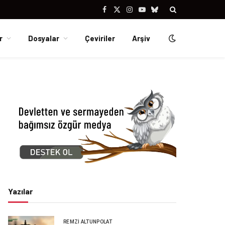
Facebook
X
Instagram
YouTube
Bluesky
(Twitter)
r
Dosyalar
Çeviriler
Arşiv
Yazılar
REMZI ALTUNPOLAT