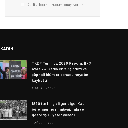
Gizlilik İlkesini okudum, onaylıyorum.
KADIN
TKDF Temmuz 2026 Raporu: İlk 7
ayda 231 kadın erkek şiddeti ve
şüpheli ölümler sonucu hayatını
kaybetti
6 AĞUSTOS 2026
1930 tarihli gizli genelge: Kadın
öğretmenlere makyaj, takı ve
gösterişli kıyafet yasağı
5 AĞUSTOS 2026