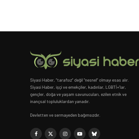
Siyasi Haber, “tarafsız” değil “nesnel” olmayı esas alır.
Siyasi Haber, işçi ve emekçiler, kadınlar, LGBTİ+’lar,
gençler, doğa ve yaşam savunucuları, ezilen etnik ve
inançsal topluluklardan yanadır.
Devletten ve sermayeden bağımsızdır.
Facebook
X
Instagram
YouTube
Bluesky