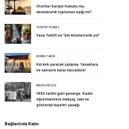
Otoriter barışın hukuku mu,
demokratik toplumun eşiği mi?
TUNCAY YILMAZ
Yasa Teklifi ve “bin kilometrelik yol”
KORKUT AKIN
Kılı kırk yararak çalışma: Yasaklara
ve sansüre karşı mücadele!
MAHSUNI GÜL
1930 tarihli gizli genelge: Kadın
öğretmenlere makyaj, takı ve
gösterişli kıyafet yasağı
Bağlantıda Kalın