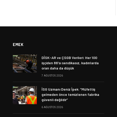
EMEK
DİSK-AR ve ÇSGB Verileri: Her 100
işçiden 86’sı sendikasız, kadınlarda
oran daha da düşük
7 AĞUSTOS 2026
İSG Uzmanı Deniz İpek: “Müfettiş
gelmeden önce temizlenen fabrika
güvenli değildir”
6 AĞUSTOS 2026