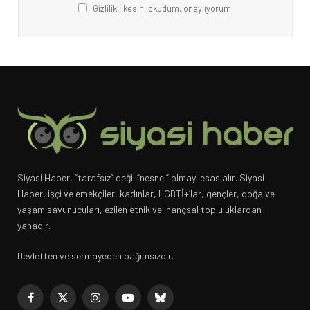
Gizlilik İlkesini okudum, onaylıyorum.
Siyasi Haber, “tarafsız” değil “nesnel” olmayı esas alır. Siyasi
Haber, işçi ve emekçiler, kadınlar, LGBTİ+’lar, gençler, doğa ve
yaşam savunucuları, ezilen etnik ve inançsal topluluklardan
yanadır.
Devletten ve sermayeden bağımsızdır.
Facebook
X
Instagram
YouTube
Bluesky