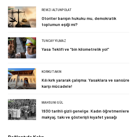
REMZI ALTUNPOLAT
Otoriter barışın hukuku mu, demokratik
toplumun eşiği mi?
TUNCAY YILMAZ
Yasa Teklifi ve “bin kilometrelik yol”
KORKUT AKIN
Kılı kırk yararak çalışma: Yasaklara ve sansüre
karşı mücadele!
MAHSUNI GÜL
1930 tarihli gizli genelge: Kadın öğretmenlere
makyaj, takı ve gösterişli kıyafet yasağı
Bağlantıda Kalın