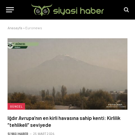
Anasayfa
»
Euronews
GÜNCEL
Iğdır Avrupa’nın en kirli havasına sahip kenti: Kirlilik
“tehlikeli” seviyede
SIYASI HABER
25 MART 2026