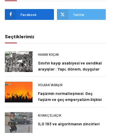
Facebook
Twitter
Seçtiklerimiz
HAKAN KOÇAK
Sınıfın kayıp asabiyesi ve sendikal
arayışlar : Yapı, dönem, duygular
VOLKAN YARAŞIR
Faşizmin normalleşmesi: Geç
faşizm ve geç emperyalizm ilişkisi
KIVANÇ ELIAÇIK
ILO 193 ve algoritmanın zincirleri