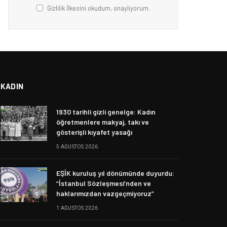
Gizlilik İlkesini okudum, onaylıyorum.
KADIN
1930 tarihli gizli genelge: Kadın
öğretmenlere makyaj, takı ve
gösterişli kıyafet yasağı
5 AĞUSTOS 2026
EŞİK kuruluş yıl dönümünde duyurdu:
“İstanbul Sözleşmesi’nden ve
haklarımızdan vazgeçmiyoruz”
1 AĞUSTOS 2026