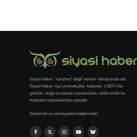
Siyasi Haber, “tarafsız” değil “nesnel” olmayı esas alır.
Siyasi Haber, işçi ve emekçiler, kadınlar, LGBTİ+’lar,
gençler, doğa ve yaşam savunucuları, ezilen etnik ve
inançsal topluluklardan yanadır.
Devletten ve sermayeden bağımsızdır.
Facebook
X
Instagram
YouTube
Bluesky