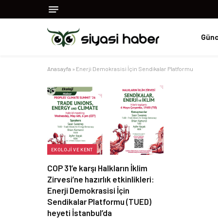
Günc
Anasayfa
»
Enerji Demokrasisi İçin Sendikalar Platformu
EKOLOJI VE KENT
COP 31’e karşı Halkların İklim
Zirvesi’ne hazırlık etkinlikleri:
Enerji Demokrasisi İçin
Sendikalar Platformu (TUED)
heyeti İstanbul’da