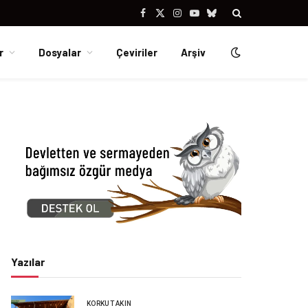
Facebook
X
Instagram
YouTube
Bluesky
(Twitter)
r
Dosyalar
Çeviriler
Arşiv
Yazılar
KORKUT AKIN