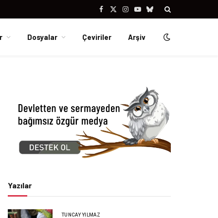
Facebook
X
Instagram
YouTube
Bluesky
(Twitter)
r
Dosyalar
Çeviriler
Arşiv
Yazılar
TUNCAY YILMAZ