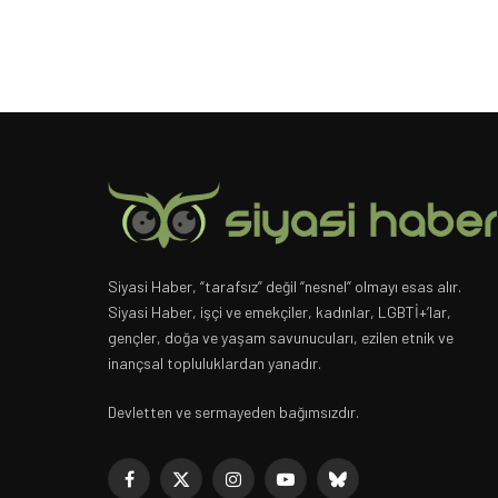
Siyasi Haber, “tarafsız” değil “nesnel” olmayı esas alır.
Siyasi Haber, işçi ve emekçiler, kadınlar, LGBTİ+’lar,
gençler, doğa ve yaşam savunucuları, ezilen etnik ve
inançsal topluluklardan yanadır.
Devletten ve sermayeden bağımsızdır.
Facebook
X
Instagram
YouTube
Bluesky