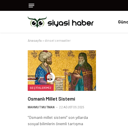
Günc
Anasayfa
»
dinsel cemaatler
SEÇTIKLERIMIZ
Osmanlı Millet Sistemi
MAHMUT MUTMAN
22 AĞUSTOS 2025
“Osmanlı millet sistemi” son yıllarda
sosyal bilimlerin önemli tartışma