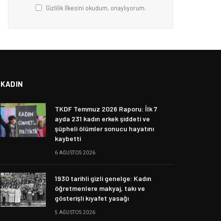
Gizlilik İlkesini okudum, onaylıyorum.
KADIN
TKDF Temmuz 2026 Raporu: İlk 7
ayda 231 kadın erkek şiddeti ve
şüpheli ölümler sonucu hayatını
kaybetti
6 AĞUSTOS 2026
1930 tarihli gizli genelge: Kadın
öğretmenlere makyaj, takı ve
gösterişli kıyafet yasağı
5 AĞUSTOS 2026