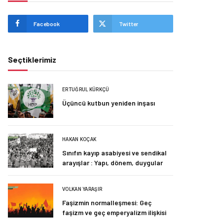
Facebook
Twitter
Seçtiklerimiz
ERTUĞRUL KÜRKÇÜ
Üçüncü kutbun yeniden inşası
HAKAN KOÇAK
Sınıfın kayıp asabiyesi ve sendikal
arayışlar : Yapı, dönem, duygular
VOLKAN YARAŞIR
Faşizmin normalleşmesi: Geç
faşizm ve geç emperyalizm ilişkisi