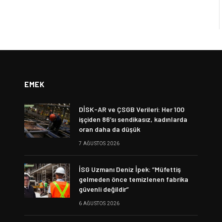
EMEK
DİSK-AR ve ÇSGB Verileri: Her 100
işçiden 86’sı sendikasız, kadınlarda
oran daha da düşük
7 AĞUSTOS 2026
İSG Uzmanı Deniz İpek: “Müfettiş
gelmeden önce temizlenen fabrika
güvenli değildir”
6 AĞUSTOS 2026