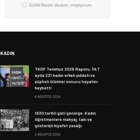
Gizlilik İlkesini okudum, onaylıyorum.
KADIN
TKDF Temmuz 2026 Raporu: İlk 7
ayda 231 kadın erkek şiddeti ve
şüpheli ölümler sonucu hayatını
kaybetti
6 AĞUSTOS 2026
1930 tarihli gizli genelge: Kadın
öğretmenlere makyaj, takı ve
gösterişli kıyafet yasağı
5 AĞUSTOS 2026