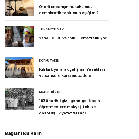
Otoriter barışın hukuku mu,
demokratik toplumun eşiği mi?
TUNCAY YILMAZ
Yasa Teklifi ve “bin kilometrelik yol”
KORKUT AKIN
Kılı kırk yararak çalışma: Yasaklara
ve sansüre karşı mücadele!
MAHSUNI GÜL
1930 tarihli gizli genelge: Kadın
öğretmenlere makyaj, takı ve
gösterişli kıyafet yasağı
Bağlantıda Kalın