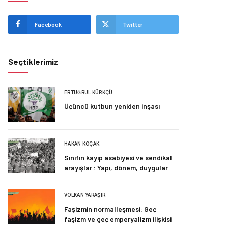
Facebook
Twitter
Seçtiklerimiz
ERTUĞRUL KÜRKÇÜ
Üçüncü kutbun yeniden inşası
HAKAN KOÇAK
Sınıfın kayıp asabiyesi ve sendikal
arayışlar : Yapı, dönem, duygular
VOLKAN YARAŞIR
Faşizmin normalleşmesi: Geç
faşizm ve geç emperyalizm ilişkisi