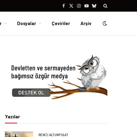
Facebook
X
Instagram
YouTube
Bluesky
(Twitter)
r
Dosyalar
Çeviriler
Arşiv
Yazılar
REMZI ALTUNPOLAT