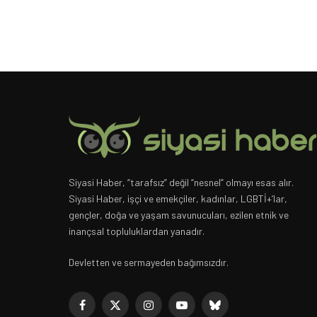
Siyasi Haber, “tarafsız” değil “nesnel” olmayı esas alır.
Siyasi Haber, işçi ve emekçiler, kadınlar, LGBTİ+’lar,
gençler, doğa ve yaşam savunucuları, ezilen etnik ve
inançsal topluluklardan yanadır.
Devletten ve sermayeden bağımsızdır.
Facebook
X
Instagram
YouTube
Bluesky