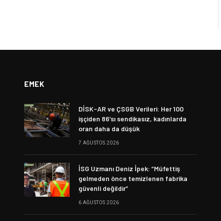
EMEK
DİSK-AR ve ÇSGB Verileri: Her 100
işçiden 86’sı sendikasız, kadınlarda
oran daha da düşük
7 AĞUSTOS 2026
İSG Uzmanı Deniz İpek: “Müfettiş
gelmeden önce temizlenen fabrika
güvenli değildir”
6 AĞUSTOS 2026