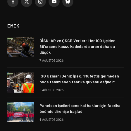
Facebook
X
Instagram
YouTube
Bluesky
(Twitter)
EMEK
DİSK-AR ve ÇSGB Verileri: Her 100 işçiden
86’sı sendikasız, kadınlarda oran daha da
düşük
7 AĞUSTOS 2026
İSG Uzmanı Deniz İpek: “Müfettiş gelmeden
önce temizlenen fabrika güvenli değildir”
6 AĞUSTOS 2026
Panelsan işçileri sendikal hakları için fabrika
önünde direnişe başladı
4 AĞUSTOS 2026