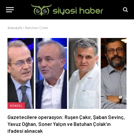
Anasayfa
»
Batuhan Çolak
GÜNCEL
Gazetecilere operasyon: Ruşen Çakır, Şaban Sevinç,
Yavuz Oğhan, Soner Yalçın ve Batuhan Çolak’ın
ifadesi alınacak