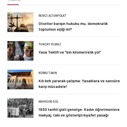
REMZI ALTUNPOLAT
Otoriter barışın hukuku mu, demokratik
toplumun eşiği mi?
TUNCAY YILMAZ
Yasa Teklifi ve “bin kilometrelik yol”
KORKUT AKIN
Kılı kırk yararak çalışma: Yasaklara ve sansüre
karşı mücadele!
MAHSUNI GÜL
1930 tarihli gizli genelge: Kadın öğretmenlere
makyaj, takı ve gösterişli kıyafet yasağı