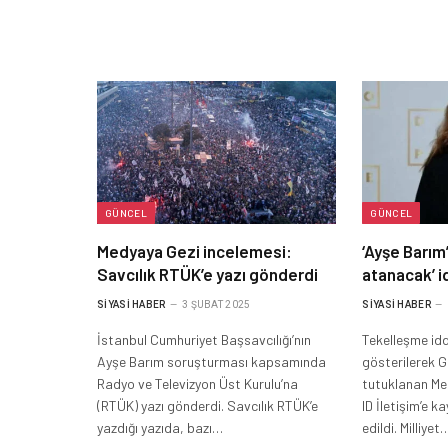
GÜNCEL
GÜNCEL
Medyaya Gezi incelemesi:
‘Ayşe Barım
Savcılık RTÜK’e yazı gönderdi
atanacak’ i
SIYASI HABER
3 ŞUBAT 2025
SIYASI HABER
İstanbul Cumhuriyet Başsavcılığı’nın
Tekelleşme iddi
Ayşe Barım soruşturması kapsamında
gösterilerek Ge
Radyo ve Televizyon Üst Kurulu’na
tutuklanan Men
(RTÜK) yazı gönderdi. Savcılık RTÜK’e
ID İletişim’e 
yazdığı yazıda, bazı…
edildi. Milliyet