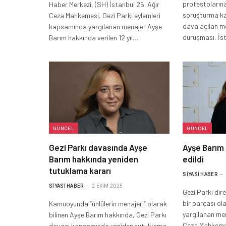
protestolarına
Haber Merkezi, (SH) İstanbul 26. Ağır
soruşturma k
Ceza Mahkemesi, Gezi Parkı eylemleri
dava açılan m
kapsamında yargılanan menajer Ayşe
duruşması, İs
Barım hakkında verilen 12 yıl…
GÜNCEL
GÜNCEL
Gezi Parkı davasında Ayşe
Ayşe Barım 
Barım hakkında yeniden
edildi
tutuklama kararı
SIYASI HABER
SIYASI HABER
2 EKIM 2025
Gezi Parkı dire
bir parçası o
Kamuoyunda “ünlülerin menajeri” olarak
yargılanan men
bilinen Ayşe Barım hakkında, Gezi Parkı
Ceza Mahkemes
davası kapsamında yeniden tutuklama