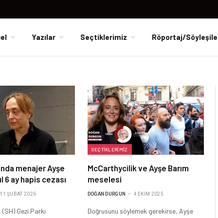
el
Yazılar
Seçtiklerimiz
Röportaj/Söyleşile
SEÇTIKLERIMIZ
ında menajer Ayşe
McCarthycilik ve Ayşe Barım
ıl 6 ay hapis cezası
meselesi
11 ŞUBAT 2026
DOĞAN DURGUN
4 EKIM 2025
 (SH) Gezi Parkı
Doğrusunu söylemek gerekirse, Ayşe