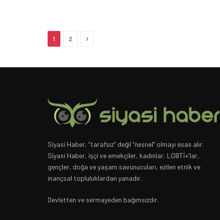
Next
1
2
Siyasi Haber, “tarafsız” değil “nesnel” olmayı esas alır.
Siyasi Haber, işçi ve emekçiler, kadınlar, LGBTİ+’lar,
gençler, doğa ve yaşam savunucuları, ezilen etnik ve
inançsal topluluklardan yanadır.
Devletten ve sermayeden bağımsızdır.