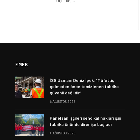
Uğur’un,…
EMEK
İSG Uzmanı Deniz İpek: “Müfettiş
gelmeden önce temizlenen fabrika
güvenli değildir”
6 AĞUSTOS 2026
Panelsan işçileri sendikal hakları için
fabrika önünde direnişe başladı
4 AĞUSTOS 2026