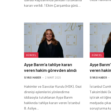
kararı verildi. 1 Ekim Çarşamba günü…
GÜNCEL
GÜNCEL
Ayşe Barım’a tahliye kararı
Ayşe Barım’
veren hakim görevden alındı
veren haki
SIYASI HABER
2 MART 2025
SIYASI HABER
Hakimler ve Savcılar Kurulu (HSK), Gezi
İstanbul Cumhu
direnişi eylemlerini yönlendirme
Taksim’deki Ge
iddiasıyla tutuklanan Ayşe Barım
iştirak ettiğine
hakkında tahliye kararı veren İstanbul
medyada çıkan i
8. Asliye…
soruşturma 