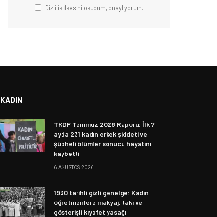
Gizlilik İlkesini okudum, onaylıyorum.
KADIN
TKDF Temmuz 2026 Raporu: İlk 7
ayda 231 kadın erkek şiddeti ve
şüpheli ölümler sonucu hayatını
kaybetti
6 AĞUSTOS 2026
1930 tarihli gizli genelge: Kadın
öğretmenlere makyaj, takı ve
gösterişli kıyafet yasağı