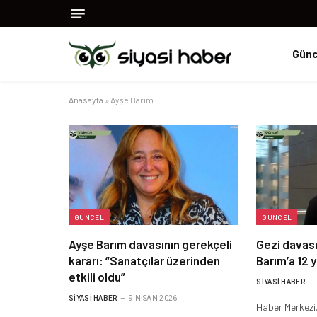
Günc
Anasayfa
»
Ayşe Barım
GÜNCEL
GÜNCEL
Ayşe Barım davasının gerekçeli
Gezi davas
kararı: “Sanatçılar üzerinden
Barım’a 12 y
etkili oldu”
SIYASI HABER
SIYASI HABER
9 NISAN 2026
Haber Merkezi,