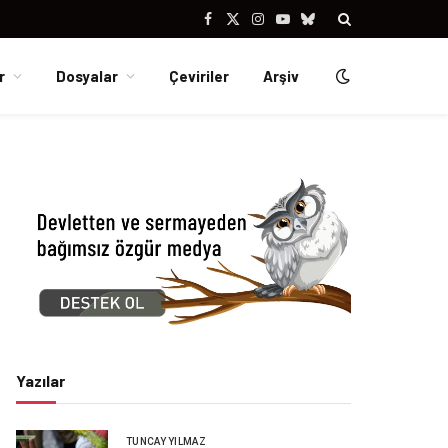
Facebook
X
Instagram
YouTube
Bluesky
(Twitter)
r
Dosyalar
Çeviriler
Arşiv
Yazılar
TUNCAY YILMAZ