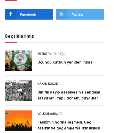
Facebook
Twitter
Seçtiklerimiz
ERTUĞRUL KÜRKÇÜ
Üçüncü kutbun yeniden inşası
HAKAN KOÇAK
Sınıfın kayıp asabiyesi ve sendikal
arayışlar : Yapı, dönem, duygular
VOLKAN YARAŞIR
Faşizmin normalleşmesi: Geç
faşizm ve geç emperyalizm ilişkisi