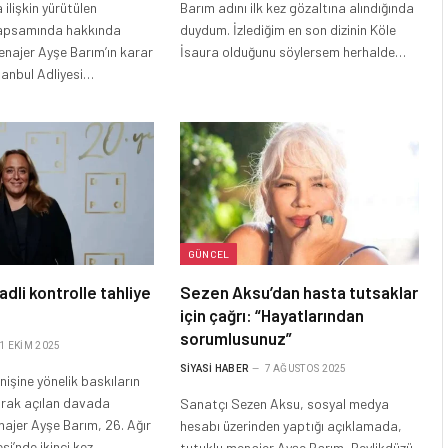
 ilişkin yürütülen
Barım adını ilk kez gözaltına alındığında
apsamında hakkında
duydum. İzlediğim en son dizinin Köle
enajer Ayşe Barım’ın karar
İsaura olduğunu söylersem herhalde…
tanbul Adliyesi…
GÜNCEL
adli kontrolle tahliye
Sezen Aksu’dan hasta tutsaklar
için çağrı: “Hayatlarından
sorumlusunuz”
1 EKIM 2025
SIYASI HABER
7 AĞUSTOS 2025
nişine yönelik baskıların
larak açılan davada
Sanatçı Sezen Aksu, sosyal medya
ajer Ayşe Barım, 26. Ağır
hesabı üzerinden yaptığı açıklamada,
i’nde ikinci kez…
tutuklu menajer Ayşe Barım, Beylikdüzü