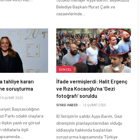
Belediye Başkanı Murat Çalık ve
cezaevlerinde…
GÜNCEL
a tahliye kararı
İfade vermişlerdi: Halit Ergenç
me soruşturma
ve Rıza Kocaoğlu’na ‘Gezi
fotoğrafı’ soruldu
19 ŞUBAT 2025
SIYASI HABER
12 ŞUBAT 2025
riyet Başsavcılığının
zi Parkı odaklı olaylara
ID İletişim’in sahibi Ayşe Barım, Gezi
 ilişkin yazılı ve görsel
direnişinin planlayıcılarından olduğu
ddialarla ilgili
iddiasıyla hakkında başlatılan
kapsamında…
soruşturma kapsamında ‘Türkiye