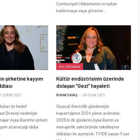
Cumhuriyeti Hükümetini ortadan
kaldırmaya veya görevini…
KÜLTÜR SANAT
’ın şirketine kayyım
Kültür endüstrisinin üzerinde
ddiası
dolaşan “Gezi” hayaleti
1 ŞUBAT 2025
BURAK SAVAŞ
28 OCAK 2025
aları ile hedef
Siyasal Alevicilik gündemiyle
zi Direnişi nedeniyle
kapattığımız 2024 yılının ardından,
ajer Ayşe Barım’ın şirketi
2025’in ilk günlerini Ayşe Barım ve
kayyım atanacağı iddia
menajerlik sektöründe tekelleşme
…
iddiaları ile açmıştık. TV100 yazarı Fuat