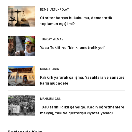
REMZI ALTUNPOLAT
Otoriter barışın hukuku mu, demokratik
toplumun eşiği mi?
TUNCAY YILMAZ
Yasa Teklifi ve “bin kilometrelik yol”
KORKUT AKIN
Kılı kırk yararak çalışma: Yasaklara ve sansüre
karşı mücadele!
MAHSUNI GÜL
1930 tarihli gizli genelge: Kadın öğretmenlere
makyaj, takı ve gösterişli kıyafet yasağı
Bağlantıda Kalın