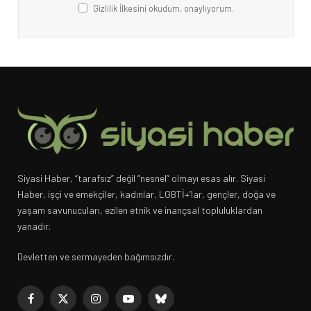
Gizlilik İlkesini okudum, onaylıyorum.
Siyasi Haber, “tarafsız” değil “nesnel” olmayı esas alır. Siyasi
Haber, işçi ve emekçiler, kadınlar, LGBTİ+’lar, gençler, doğa ve
yaşam savunucuları, ezilen etnik ve inançsal topluluklardan
yanadır.
Devletten ve sermayeden bağımsızdır.
Facebook
X
Instagram
YouTube
Bluesky