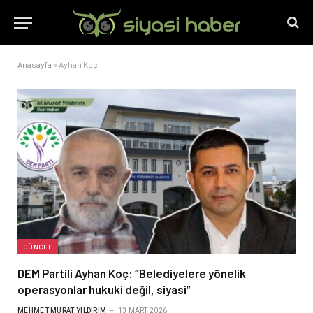
Anasayfa
»
Ayhan Koç
GÜNCEL
DEM Partili Ayhan Koç: “Belediyelere yönelik
operasyonlar hukuki değil, siyasi”
MEHMET MURAT YILDIRIM
13 MART 2026