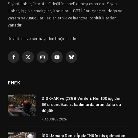
Siyasi Haber, “tarafsız” değil “nesnel” olmayı esas alır. Siyasi
Haber, işçi ve emekçiler, kadınlar, LGBTİ+’lar, gençler, doğa ve
yaşam savunucuları, ezilen etnik ve inançsal topluluklardan
yanadır.
Devletten ve sermayeden bağımsızdır.
Facebook
X
Instagram
YouTube
Bluesky
(Twitter)
EMEK
DİSK-AR ve ÇSGB Verileri: Her 100 işçiden
86’sı sendikasız, kadınlarda oran daha da
düşük
7 AĞUSTOS 2026
İSG Uzmanı Deniz İpek: “Müfettiş gelmeden