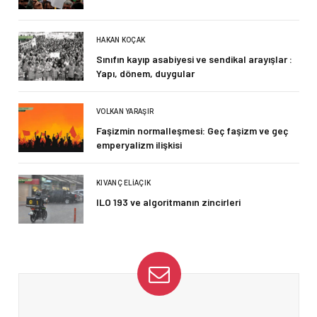
HAKAN KOÇAK
Sınıfın kayıp asabiyesi ve sendikal arayışlar :
Yapı, dönem, duygular
VOLKAN YARAŞIR
Faşizmin normalleşmesi: Geç faşizm ve geç
emperyalizm ilişkisi
KIVANÇ ELIAÇIK
ILO 193 ve algoritmanın zincirleri