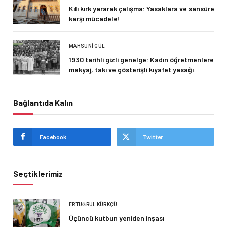
Kılı kırk yararak çalışma: Yasaklara ve sansüre
karşı mücadele!
MAHSUNI GÜL
1930 tarihli gizli genelge: Kadın öğretmenlere
makyaj, takı ve gösterişli kıyafet yasağı
Bağlantıda Kalın
Facebook
Twitter
Seçtiklerimiz
ERTUĞRUL KÜRKÇÜ
Üçüncü kutbun yeniden inşası