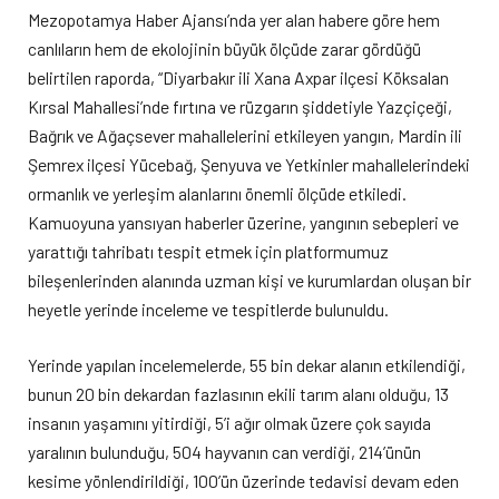
Mezopotamya Haber Ajansı’nda yer alan habere göre hem
canlıların hem de ekolojinin büyük ölçüde zarar gördüğü
belirtilen raporda, “Diyarbakır ili Xana Axpar ilçesi Köksalan
Kırsal Mahallesi’nde fırtına ve rüzgarın şiddetiyle Yazçiçeği,
Bağrık ve Ağaçsever mahallelerini etkileyen yangın, Mardin ili
Şemrex ilçesi Yücebağ, Şenyuva ve Yetkinler mahallelerindeki
ormanlık ve yerleşim alanlarını önemli ölçüde etkiledi.
Kamuoyuna yansıyan haberler üzerine, yangının sebepleri ve
yarattığı tahribatı tespit etmek için platformumuz
bileşenlerinden alanında uzman kişi ve kurumlardan oluşan bir
heyetle yerinde inceleme ve tespitlerde bulunuldu.
Yerinde yapılan incelemelerde, 55 bin dekar alanın etkilendiği,
bunun 20 bin dekardan fazlasının ekili tarım alanı olduğu, 13
insanın yaşamını yitirdiği, 5’i ağır olmak üzere çok sayıda
yaralının bulunduğu, 504 hayvanın can verdiği, 214’ünün
kesime yönlendirildiği, 100’ün üzerinde tedavisi devam eden