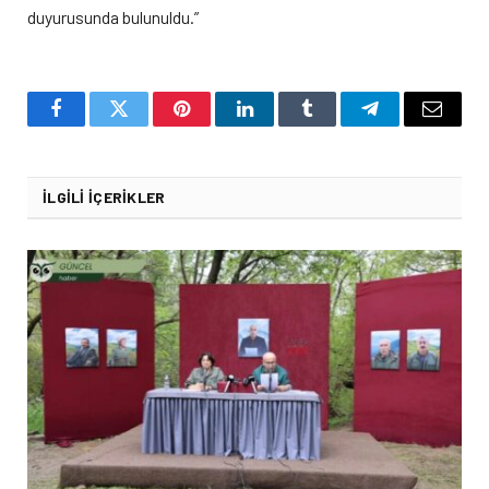
duyurusunda bulunuldu.”
Facebook
Twitter
Pinterest
LinkedIn
Tumblr
Telegram
Email
İLGILI İÇERIKLER