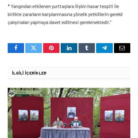
* Yangından etkilenen yurttaşlara ilişkin hasar tespiti ile
birlikte zararların karşılanmasına yönelik yetkililerin gerekli
çalışmaları yapmaya davet edilmesi gerekmektedir.”
Facebook
Twitter
Pinterest
LinkedIn
Tumblr
Telegram
Email
İLGILI İÇERIKLER