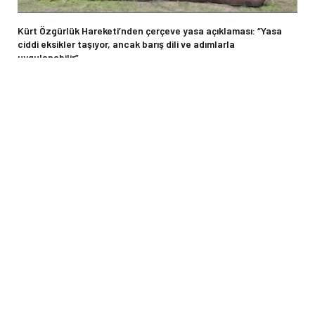
Kürt Özgürlük Hareketi’nden çerçeve yasa açıklaması: “Yasa
ciddi eksikler taşıyor, ancak barış dili ve adımlarla
uygulanabilir”
9 AĞUSTOS 2026
Kolombiya’da devir teslim krizi: Sağcı De la Espriella yemin etti,
Petro görevi devretmedi