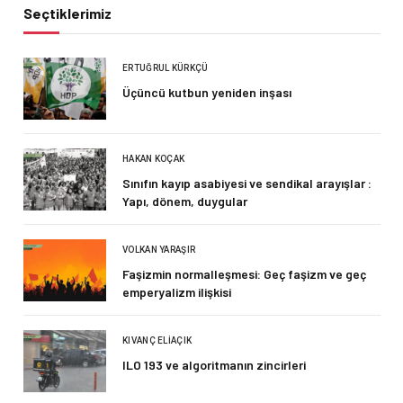
Seçtiklerimiz
ERTUĞRUL KÜRKÇÜ
Üçüncü kutbun yeniden inşası
HAKAN KOÇAK
Sınıfın kayıp asabiyesi ve sendikal arayışlar :
Yapı, dönem, duygular
VOLKAN YARAŞIR
Faşizmin normalleşmesi: Geç faşizm ve geç
emperyalizm ilişkisi
KIVANÇ ELIAÇIK
ILO 193 ve algoritmanın zincirleri