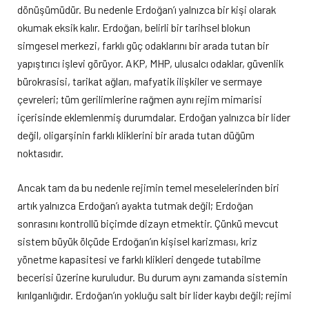
dönüşümüdür. Bu nedenle Erdoğan’ı yalnızca bir kişi olarak
okumak eksik kalır. Erdoğan, belirli bir tarihsel blokun
simgesel merkezi, farklı güç odaklarını bir arada tutan bir
yapıştırıcı işlevi görüyor. AKP, MHP, ulusalcı odaklar, güvenlik
bürokrasisi, tarikat ağları, mafyatik ilişkiler ve sermaye
çevreleri; tüm gerilimlerine rağmen aynı rejim mimarisi
içerisinde eklemlenmiş durumdalar. Erdoğan yalnızca bir lider
değil, oligarşinin farklı kliklerini bir arada tutan düğüm
noktasıdır.
Ancak tam da bu nedenle rejimin temel meselelerinden biri
artık yalnızca Erdoğan’ı ayakta tutmak değil; Erdoğan
sonrasını kontrollü biçimde dizayn etmektir. Çünkü mevcut
sistem büyük ölçüde Erdoğan’ın kişisel karizması, kriz
yönetme kapasitesi ve farklı klikleri dengede tutabilme
becerisi üzerine kuruludur. Bu durum aynı zamanda sistemin
kırılganlığıdır. Erdoğan’ın yokluğu salt bir lider kaybı değil; rejimi