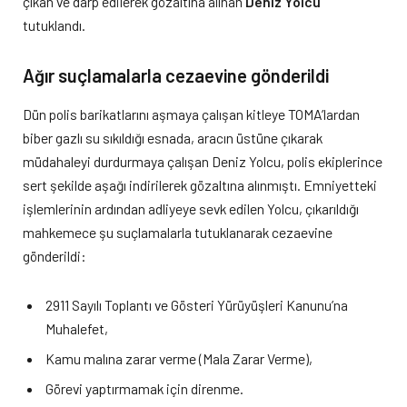
çıkan ve darp edilerek gözaltına alınan
Deniz Yolcu
tutuklandı.
Ağır suçlamalarla cezaevine gönderildi
Dün polis barikatlarını aşmaya çalışan kitleye TOMA’lardan
biber gazlı su sıkıldığı esnada, aracın üstüne çıkarak
müdahaleyi durdurmaya çalışan Deniz Yolcu, polis ekiplerince
sert şekilde aşağı indirilerek gözaltına alınmıştı. Emniyetteki
işlemlerinin ardından adliyeye sevk edilen Yolcu, çıkarıldığı
mahkemece şu suçlamalarla tutuklanarak cezaevine
gönderildi:
2911 Sayılı Toplantı ve Gösteri Yürüyüşleri Kanunu’na
Muhalefet,
Kamu malına zarar verme (Mala Zarar Verme),
Görevi yaptırmamak için direnme.