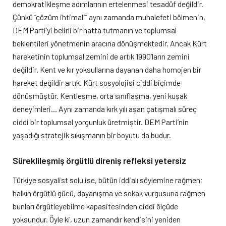
demokratikleşme adımlarının ertelenmesi tesadüf değildir.
Çünkü “çözüm ihtimali” aynı zamanda muhalefeti bölmenin,
DEM Parti’yi belirli bir hatta tutmanın ve toplumsal
beklentileri yönetmenin aracına dönüşmektedir. Ancak Kürt
hareketinin toplumsal zemini de artık 1990’ların zemini
değildir. Kent ve kır yoksullarına dayanan daha homojen bir
hareket değildir artık. Kürt sosyolojisi ciddi biçimde
dönüşmüştür. Kentleşme, orta sınıflaşma, yeni kuşak
deneyimleri… Aynı zamanda kırk yılı aşan çatışmalı süreç
ciddi bir toplumsal yorgunluk üretmiştir. DEM Parti’nin
yaşadığı stratejik sıkışmanın bir boyutu da budur.
Süreklileşmiş örgütlü direniş refleksi yetersiz
Türkiye sosyalist solu ise, bütün iddialı söylemine rağmen;
halkın örgütlü gücü, dayanışma ve sokak vurgusuna rağmen
bunları örgütleyebilme kapasitesinden ciddi ölçüde
yoksundur. Öyle ki, uzun zamandır kendisini yeniden