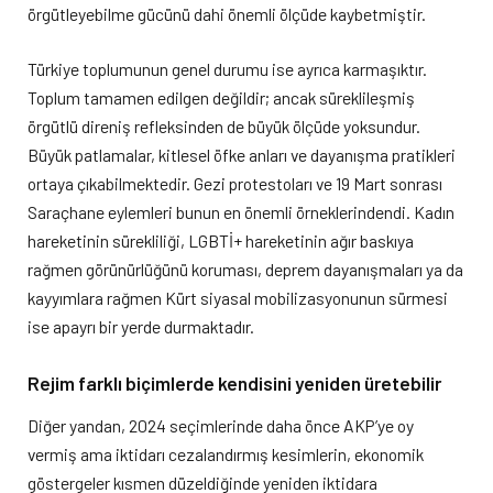
örgütleyebilme gücünü dahi önemli ölçüde kaybetmiştir.
Türkiye toplumunun genel durumu ise ayrıca karmaşıktır.
Toplum tamamen edilgen değildir; ancak süreklileşmiş
örgütlü direniş refleksinden de büyük ölçüde yoksundur.
Büyük patlamalar, kitlesel öfke anları ve dayanışma pratikleri
ortaya çıkabilmektedir. Gezi protestoları ve 19 Mart sonrası
Saraçhane eylemleri bunun en önemli örneklerindendi. Kadın
hareketinin sürekliliği, LGBTİ+ hareketinin ağır baskıya
rağmen görünürlüğünü koruması, deprem dayanışmaları ya da
kayyımlara rağmen Kürt siyasal mobilizasyonunun sürmesi
ise apayrı bir yerde durmaktadır.
Rejim farklı biçimlerde kendisini yeniden üretebilir
Diğer yandan, 2024 seçimlerinde daha önce AKP’ye oy
vermiş ama iktidarı cezalandırmış kesimlerin, ekonomik
göstergeler kısmen düzeldiğinde yeniden iktidara