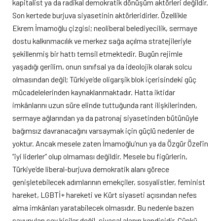
kapitalist ya da radikal demokratik dönüşüm aktörleri değildir.
Son kertede burjuva siyasetinin aktörleridirler. Özellikle
Ekrem İmamoğlu çizgisi; neoliberal belediyecilik, sermaye
dostu kalkınmacılık ve merkez sağa açılma stratejileriyle
şekillenmiş bir hattı temsil etmektedir. Bugün rejimle
yaşadığı gerilim, onun sınıfsal ya da ideolojik olarak solcu
olmasından değil; Türkiye’de oligarşik blok içerisindeki güç
mücadelelerinden kaynaklanmaktadır. Hatta iktidar
imkânlarını uzun süre elinde tuttuğunda rant ilişkilerinden,
sermaye ağlarından ya da patronaj siyasetinden bütünüyle
bağımsız davranacağını varsaymak için güçlü nedenler de
yoktur. Ancak mesele zaten İmamoğlu’nun ya da Özgür Özel’in
“iyi liderler” olup olmaması değildir. Mesele bu figürlerin,
Türkiye’de liberal-burjuva demokratik alanı görece
genişletebilecek adımlarının emekçiler, sosyalistler, feminist
hareket, LGBTİ+ hareketi ve Kürt siyaseti açısından nefes
alma imkânları yaratabilecek olmasıdır. Bu nedenle bazen
savunulan şey kişiler değil, siyasal alanın kendisidir. Çünkü