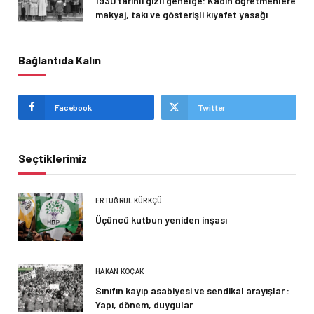
1930 tarihli gizli genelge: Kadın öğretmenlere
makyaj, takı ve gösterişli kıyafet yasağı
Bağlantıda Kalın
Facebook
Twitter
Seçtiklerimiz
ERTUĞRUL KÜRKÇÜ
Üçüncü kutbun yeniden inşası
HAKAN KOÇAK
Sınıfın kayıp asabiyesi ve sendikal arayışlar :
Yapı, dönem, duygular