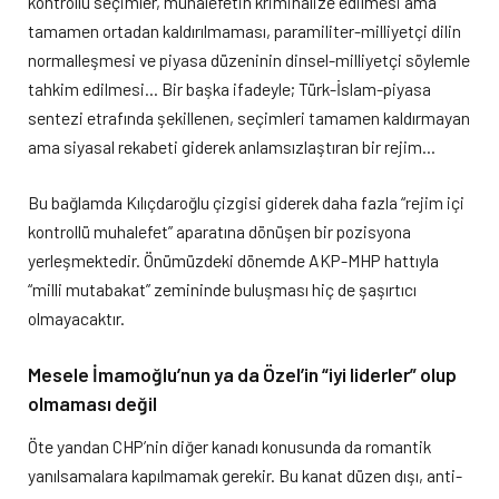
kontrollü seçimler, muhalefetin kriminalize edilmesi ama
tamamen ortadan kaldırılmaması, paramiliter-milliyetçi dilin
normalleşmesi ve piyasa düzeninin dinsel-milliyetçi söylemle
tahkim edilmesi… Bir başka ifadeyle; Türk-İslam-piyasa
sentezi etrafında şekillenen, seçimleri tamamen kaldırmayan
ama siyasal rekabeti giderek anlamsızlaştıran bir rejim…
Bu bağlamda Kılıçdaroğlu çizgisi giderek daha fazla “rejim içi
kontrollü muhalefet” aparatına dönüşen bir pozisyona
yerleşmektedir. Önümüzdeki dönemde AKP-MHP hattıyla
“milli mutabakat” zemininde buluşması hiç de şaşırtıcı
olmayacaktır.
Mesele İmamoğlu’nun ya da Özel’in “iyi liderler” olup
olmaması değil
Öte yandan CHP’nin diğer kanadı konusunda da romantik
yanılsamalara kapılmamak gerekir. Bu kanat düzen dışı, anti-