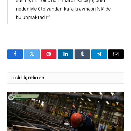
nedeniyle öte yandan kafa travması riski de
bulunmaktadır.”
Facebook
Twitter
Pinterest
LinkedIn
Tumblr
Telegram
Email
İLGILI İÇERIKLER