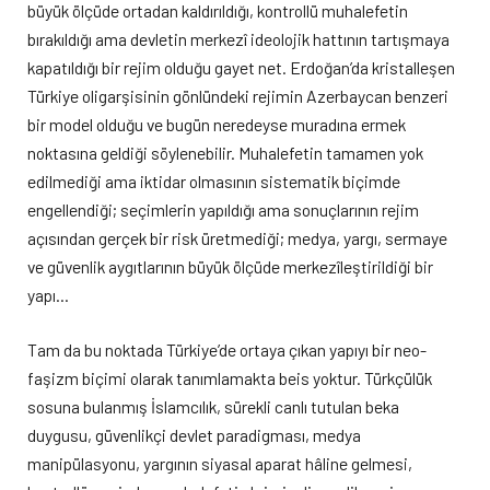
büyük ölçüde ortadan kaldırıldığı, kontrollü muhalefetin
bırakıldığı ama devletin merkezî ideolojik hattının tartışmaya
kapatıldığı bir rejim olduğu gayet net. Erdoğan’da kristalleşen
Türkiye oligarşisinin gönlündeki rejimin Azerbaycan benzeri
bir model olduğu ve bugün neredeyse muradına ermek
noktasına geldiği söylenebilir. Muhalefetin tamamen yok
edilmediği ama iktidar olmasının sistematik biçimde
engellendiği; seçimlerin yapıldığı ama sonuçlarının rejim
açısından gerçek bir risk üretmediği; medya, yargı, sermaye
ve güvenlik aygıtlarının büyük ölçüde merkezîleştirildiği bir
yapı…
Tam da bu noktada Türkiye’de ortaya çıkan yapıyı bir neo-
faşizm biçimi olarak tanımlamakta beis yoktur. Türkçülük
sosuna bulanmış İslamcılık, sürekli canlı tutulan beka
duygusu, güvenlikçi devlet paradigması, medya
manipülasyonu, yargının siyasal aparat hâline gelmesi,