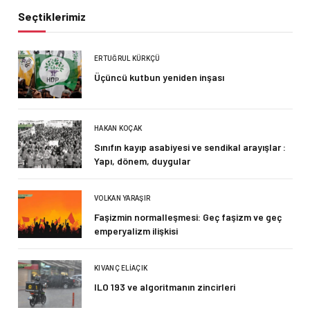
Seçtiklerimiz
ERTUĞRUL KÜRKÇÜ
Üçüncü kutbun yeniden inşası
HAKAN KOÇAK
Sınıfın kayıp asabiyesi ve sendikal arayışlar :
Yapı, dönem, duygular
VOLKAN YARAŞIR
Faşizmin normalleşmesi: Geç faşizm ve geç
emperyalizm ilişkisi
KIVANÇ ELIAÇIK
ILO 193 ve algoritmanın zincirleri