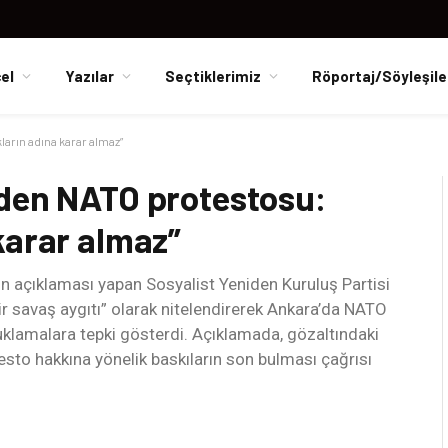
el
Yazılar
Seçtiklerimiz
Röportaj/Söyleşile
arın adına karar almaz”
nden NATO protestosu:
karar almaz”
 açıklaması yapan Sosyalist Yeniden Kuruluş Partisi
r savaş aygıtı” olarak nitelendirerek Ankara’da NATO
tuklamalara tepki gösterdi. Açıklamada, gözaltındaki
esto hakkına yönelik baskıların son bulması çağrısı