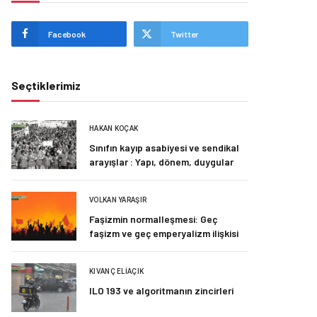
Facebook
Twitter
Seçtiklerimiz
HAKAN KOÇAK
Sınıfın kayıp asabiyesi ve sendikal
arayışlar : Yapı, dönem, duygular
VOLKAN YARAŞIR
Faşizmin normalleşmesi: Geç
faşizm ve geç emperyalizm ilişkisi
KIVANÇ ELIAÇIK
ILO 193 ve algoritmanın zincirleri