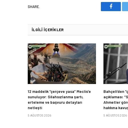
SHARE.
Faceboo
İLGILI İÇERIKLER
12 maddelik “çerçeve yasa” Meclis’e
Bahçeli’den “
sunuluyor: Silahsızlanma şartı,
açıklaması: “
erteleme ve başvuru detayları
Ahmetler gör
netleşti
hakkına kavuş
5 AĞUSTOS 2026
5 AĞUSTOS 2026