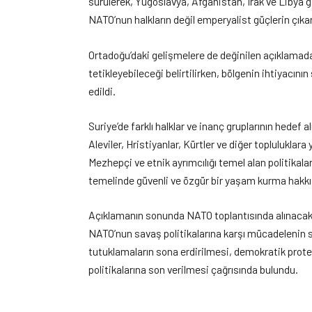
sürülerek, Yugoslavya, Afganistan, Irak ve Libya g
NATO’nun halkların değil emperyalist güçlerin çıkarl
Ortadoğu’daki gelişmelere de değinilen açıklamada,
tetikleyebileceği belirtilirken, bölgenin ihtiyacını
edildi.
Suriye’de farklı halklar ve inanç gruplarının hedef a
Aleviler, Hristiyanlar, Kürtler ve diğer topluluklara
Mezhepçi ve etnik ayrımcılığı temel alan politikaları
temelinde güvenli ve özgür bir yaşam kurma hakkı
Açıklamanın sonunda NATO toplantısında alınacak k
NATO’nun savaş politikalarına karşı mücadelenin sü
tutuklamaların sona erdirilmesi, demokratik prote
politikalarına son verilmesi çağrısında bulundu.