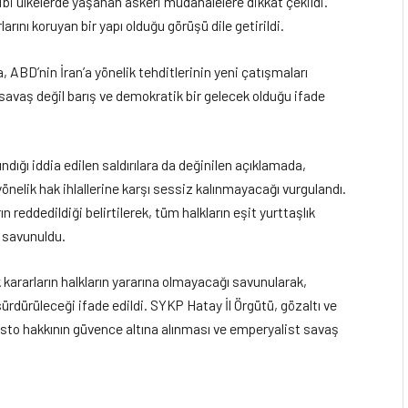
ibi ülkelerde yaşanan askeri müdahalelere dikkat çekildi.
arını koruyan bir yapı olduğu görüşü dile getirildi.
 ABD’nin İran’a yönelik tehditlerinin yeni çatışmaları
n savaş değil barış ve demokratik bir gelecek olduğu ifade
lındığı iddia edilen saldırılara da değinilen açıklamada,
 yönelik hak ihlallerine karşı sessiz kalınmayacağı vurgulandı.
n reddedildiği belirtilerek, tüm halkların eşit yurttaşlık
 savunuldu.
ararların halkların yararına olmayacağı savunularak,
rdürüleceği ifade edildi. SYKP Hatay İl Örgütü, gözaltı ve
sto hakkının güvence altına alınması ve emperyalist savaş