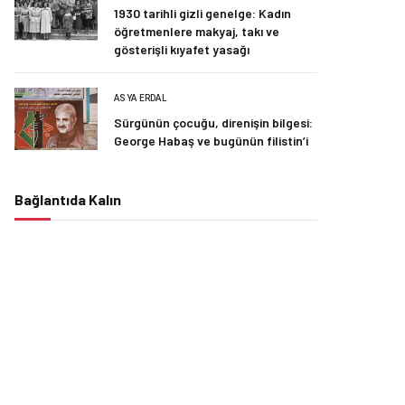
1930 tarihli gizli genelge: Kadın
öğretmenlere makyaj, takı ve
gösterişli kıyafet yasağı
ASYA ERDAL
Sürgünün çocuğu, direnişin bilgesi:
George Habaş ve bugünün filistin’i
Bağlantıda Kalın
Facebook
Twitter
Seçtiklerimiz
HAKAN KOÇAK