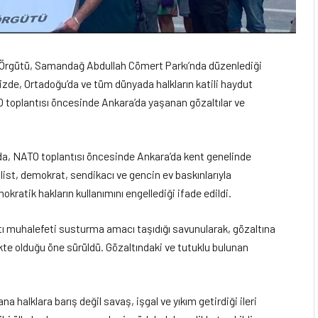
l Örgütü, Samandağ Abdullah Cömert Parkı’nda düzenlediği
izde, Ortadoğu’da ve tüm dünyada halkların katili haydut
O toplantısı öncesinde Ankara’da yaşanan gözaltılar ve
da, NATO toplantısı öncesinde Ankara’da kent genelinde
list, demokrat, sendikacı ve gencin ev baskınlarıyla
okratik hakların kullanımını engellediği ifade edildi.
tı muhalefeti susturma amacı taşıdığı savunularak, gözaltına
likte olduğu öne sürüldü. Gözaltındaki ve tutuklu bulunan
halklara barış değil savaş, işgal ve yıkım getirdiği ileri