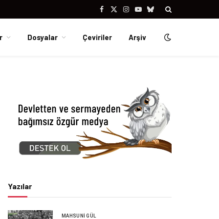
Facebook
X
Instagram
YouTube
Bluesky
(Twitter)
r
Dosyalar
Çeviriler
Arşiv
Yazılar
MAHSUNI GÜL