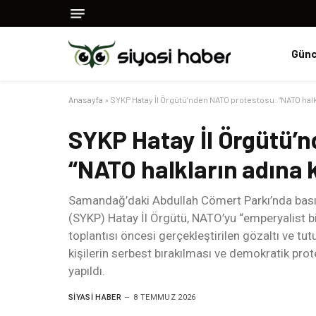
Günc
Anasayfa
»
SYKP Hatay İl Örgütü’nden NATO protestosu: “NATO halkl
SYKP Hatay İl Örgütü’
“NATO halkların adına 
Samandağ’daki Abdullah Cömert Parkı’nda basın
(SYKP) Hatay İl Örgütü, NATO’yu “emperyalist bi
toplantısı öncesi gerçekleştirilen gözaltı ve tu
kişilerin serbest bırakılması ve demokratik prot
yapıldı.
SIYASI HABER
8 TEMMUZ 2026