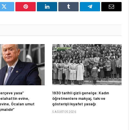
k
Twitter
Pinterest
LinkedIn
Tumblr
Telegram
Email
çerçeve yasa”
1930 tarihli gizli genelge: Kadın
Selahattin evine,
öğretmenlere makyaj, takı ve
evine, Öcalan umut
gösterişli kıyafet yasağı
malıdır”
5 AĞUSTOS 2026