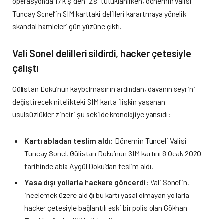
operasyonda 17 kişiden 12’si tutuklanırken, dönemin valisi
Tuncay Sonel’in SIM karttaki delilleri karartmaya yönelik
skandal hamleleri gün yüzüne çıktı.
Vali Sonel delilleri sildirdi, hacker çetesiyle
çalıştı
Gülistan Doku’nun kaybolmasının ardından, davanın seyrini
değiştirecek nitelikteki SIM karta ilişkin yaşanan
usulsüzlükler zinciri şu şekilde kronolojiye yansıdı:
Kartı abladan teslim aldı:
Dönemin Tunceli Valisi
Tuncay Sonel, Gülistan Doku’nun SIM kartını 8 Ocak 2020
tarihinde abla Aygül Doku’dan teslim aldı.
Yasa dışı yollarla hackere gönderdi:
Vali Sonel’in,
incelemek üzere aldığı bu kartı yasal olmayan yollarla
hacker çetesiyle bağlantılı eski bir polis olan Gökhan