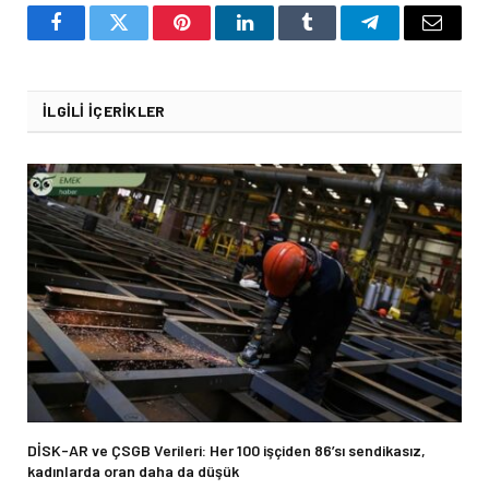
Facebook
Twitter
Pinterest
LinkedIn
Tumblr
Telegram
Email
İLGILI İÇERIKLER
DİSK-AR ve ÇSGB Verileri: Her 100 işçiden 86’sı sendikasız,
kadınlarda oran daha da düşük