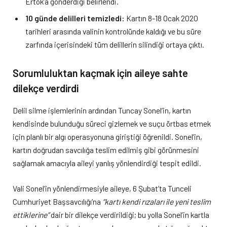
Ertok’a gönderdiği belirlendi.
10 günde delilleri temizledi:
Kartın 8-18 Ocak 2020
tarihleri arasında valinin kontrolünde kaldığı ve bu süre
zarfında içerisindeki tüm delillerin silindiği ortaya çıktı.
Sorumluluktan kaçmak için aileye sahte
dilekçe verdirdi
Delil silme işlemlerinin ardından Tuncay Sonel’in, kartın
kendisinde bulunduğu süreci gizlemek ve suçu örtbas etmek
için planlı bir algı operasyonuna giriştiği öğrenildi. Sonel’in,
kartın doğrudan savcılığa teslim edilmiş gibi görünmesini
sağlamak amacıyla aileyi yanlış yönlendirdiği tespit edildi.
Vali Sonel’in yönlendirmesiyle aileye, 6 Şubat’ta Tunceli
Cumhuriyet Başsavcılığı’na
“kartı kendi rızaları ile yeni teslim
ettiklerine”
dair bir dilekçe verdirildiği; bu yolla Sonel’in kartla