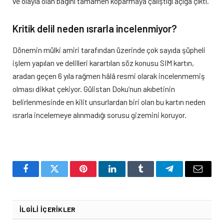
ve olayla olan bağını tamamen koparmaya çalıştığı açığa çıktı.
Kritik delil neden ısrarla incelenmiyor?
Dönemin mülki amiri tarafından üzerinde çok sayıda şüpheli
işlem yapılan ve delilleri karartılan söz konusu SIM kartın,
aradan geçen 6 yıla rağmen hâlâ resmi olarak incelenmemiş
olması dikkat çekiyor. Gülistan Doku’nun akıbetinin
belirlenmesinde en kilit unsurlardan biri olan bu kartın neden
ısrarla incelemeye alınmadığı sorusu gizemini koruyor.
Facebook
Twitter
Pinterest
LinkedIn
Tumblr
Telegram
Email
İLGILI İÇERIKLER