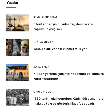
Yazılar
REMZI ALTUNPOLAT
Otoriter barışın hukuku mu, demokratik
toplumun eşiği mi?
TUNCAY YILMAZ
Yasa Teklifi ve “bin kilometrelik yol”
KORKUT AKIN
Kılı kırk yararak çalışma: Yasaklara ve sansüre
karşı mücadele!
MAHSUNI GÜL
1930 tarihli gizli genelge: Kadın öğretmenlere
makyaj, takı ve gösterişli kıyafet yasağı