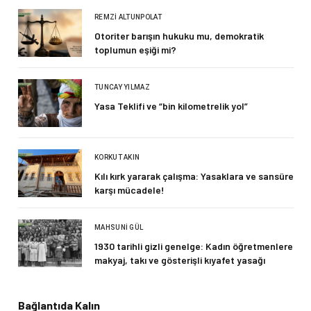
REMZI ALTUNPOLAT
Otoriter barışın hukuku mu, demokratik
toplumun eşiği mi?
TUNCAY YILMAZ
Yasa Teklifi ve “bin kilometrelik yol”
KORKUT AKIN
Kılı kırk yararak çalışma: Yasaklara ve sansüre
karşı mücadele!
MAHSUNI GÜL
1930 tarihli gizli genelge: Kadın öğretmenlere
makyaj, takı ve gösterişli kıyafet yasağı
Bağlantıda Kalın