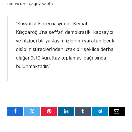
net ve sert çağrıyı yaptı:
“Sosyalist Enternasyonal, Kemal
Kılıçdaroğlu’na şeffaf, demokratik, kapsayıcı
ve hizipçi bir yaklaşım izlenimi yaratabilecek
disiplin süreçlerinden uzak bir şekilde derhal
olağanüstü kurultay toplaması çağrısında
bulunmaktadır.”
Facebook
Twitter
Pinterest
LinkedIn
Tumblr
Telegram
Email