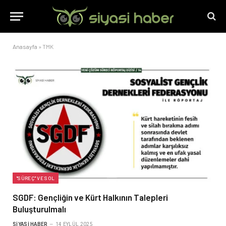
Anasayfa
»
TMK
"SÜREÇ" VE SOL
SGDF: Gençliğin ve Kürt Halkının Talepleri
Buluşturulmalı
SIYASI HABER
14 EYLÜL 2025