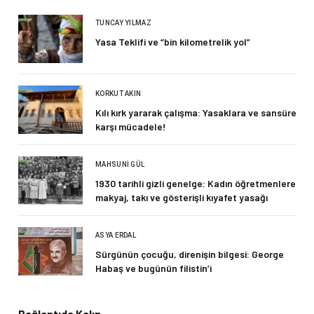
TUNCAY YILMAZ
Yasa Teklifi ve “bin kilometrelik yol”
KORKUT AKIN
Kılı kırk yararak çalışma: Yasaklara ve sansüre
karşı mücadele!
MAHSUNI GÜL
1930 tarihli gizli genelge: Kadın öğretmenlere
makyaj, takı ve gösterişli kıyafet yasağı
ASYA ERDAL
Sürgünün çocuğu, direnişin bilgesi: George
Habaş ve bugünün filistin’i
Bağlantıda Kalın