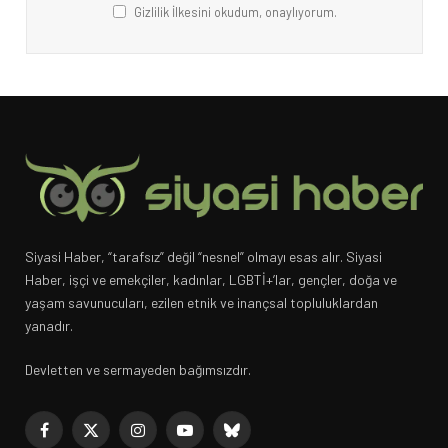
Gizlilik İlkesini okudum, onaylıyorum.
Siyasi Haber, “tarafsız” değil “nesnel” olmayı esas alır. Siyasi
Haber, işçi ve emekçiler, kadınlar, LGBTİ+’lar, gençler, doğa ve
yaşam savunucuları, ezilen etnik ve inançsal topluluklardan
yanadır.
Devletten ve sermayeden bağımsızdır.
Facebook
X
Instagram
YouTube
Bluesky