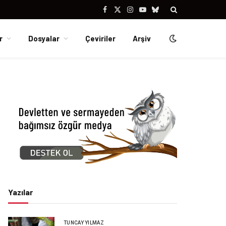
Facebook
X
Instagram
YouTube
Bluesky
(Twitter)
r
Dosyalar
Çeviriler
Arşiv
Yazılar
TUNCAY YILMAZ