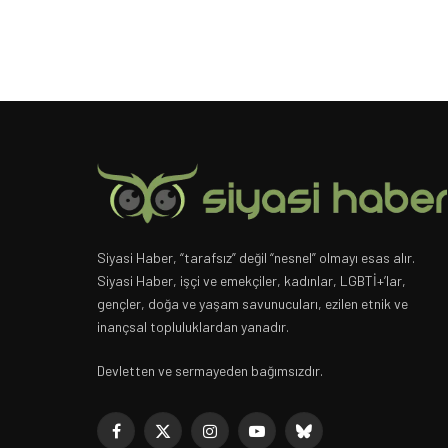
Siyasi Haber, “tarafsız” değil “nesnel” olmayı esas alır.
Siyasi Haber, işçi ve emekçiler, kadınlar, LGBTİ+’lar,
gençler, doğa ve yaşam savunucuları, ezilen etnik ve
inançsal topluluklardan yanadır.
Devletten ve sermayeden bağımsızdır.
Facebook
X
Instagram
YouTube
Bluesky