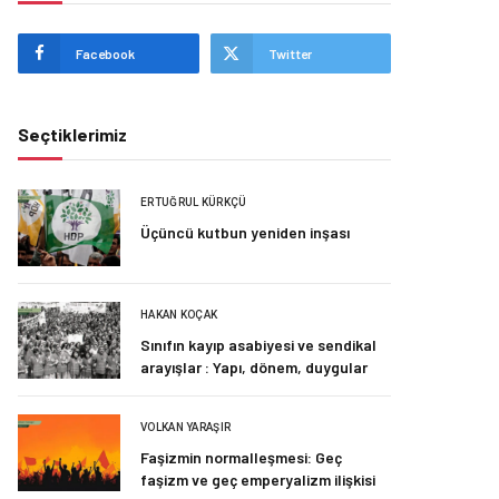
Facebook
Twitter
Seçtiklerimiz
ERTUĞRUL KÜRKÇÜ
Üçüncü kutbun yeniden inşası
HAKAN KOÇAK
Sınıfın kayıp asabiyesi ve sendikal
arayışlar : Yapı, dönem, duygular
VOLKAN YARAŞIR
Faşizmin normalleşmesi: Geç
faşizm ve geç emperyalizm ilişkisi