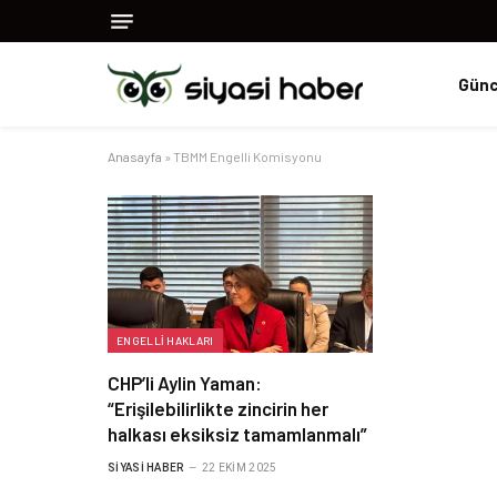
Günc
Anasayfa
»
TBMM Engelli Komisyonu
ENGELLI HAKLARI
CHP’li Aylin Yaman:
“Erişilebilirlikte zincirin her
halkası eksiksiz tamamlanmalı”
SIYASI HABER
22 EKIM 2025