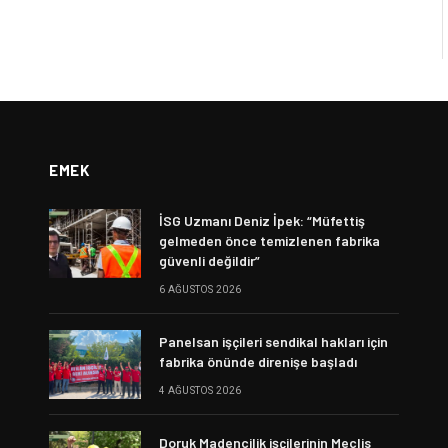
EMEK
İSG Uzmanı Deniz İpek: “Müfettiş
gelmeden önce temizlenen fabrika
güvenli değildir”
6 AĞUSTOS 2026
Panelsan işçileri sendikal hakları için
fabrika önünde direnişe başladı
4 AĞUSTOS 2026
Doruk Madencilik işçilerinin Meclis