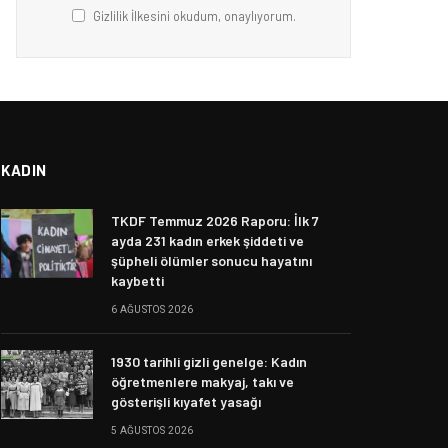
Gizlilik İlkesini okudum, onaylıyorum.
KADIN
TKDF Temmuz 2026 Raporu: İlk 7
ayda 231 kadın erkek şiddeti ve
şüpheli ölümler sonucu hayatını
kaybetti
6 AĞUSTOS 2026
1930 tarihli gizli genelge: Kadın
öğretmenlere makyaj, takı ve
gösterişli kıyafet yasağı
5 AĞUSTOS 2026