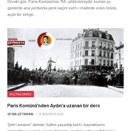
Önceki gün, Paris Komünü’nün 155. yıldönümüydü; komün şu
günlerde ana yurdunda yerel seçim sath-ı mailinde solun önünü
açan bir simge…
SEÇTIKLERIMIZ
Paris Komünü’nden Aydın’a uzanan bir ders
SEVDA ÇETINKAYA
15 AĞUSTOS 2025
‘Şehri emanet’ demek, halkın yaşadığı kenti, kaynaklarını,
geleceğini ve ortak yaşam düzenini, seçimle yetki verdiği kişiye