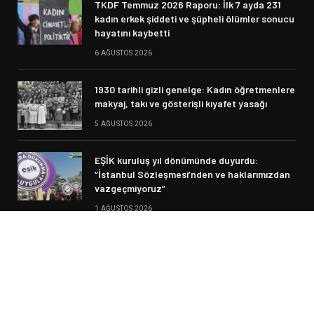
TKDF Temmuz 2026 Raporu: İlk 7 ayda 231
kadın erkek şiddeti ve şüpheli ölümler sonucu
hayatını kaybetti
6 AĞUSTOS 2026
1930 tarihli gizli genelge: Kadın öğretmenlere
makyaj, takı ve gösterişli kıyafet yasağı
5 AĞUSTOS 2026
EŞİK kuruluş yıl dönümünde duyurdu:
“İstanbul Sözleşmesi’nden ve haklarımızdan
vazgeçmiyoruz”
1 AĞUSTOS 2026
© 2026 Siyasi Haber. Designed by Fikir Meclisi.