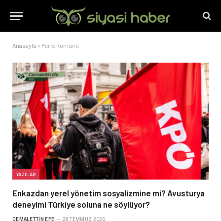
Anasayfa
»
Paris Komünü
YAZILAR
Enkazdan yerel yönetim sosyalizmine mi? Avusturya
deneyimi Türkiye soluna ne söylüyor?
CEMALETTIN EFE
28 TEMMUZ 2026