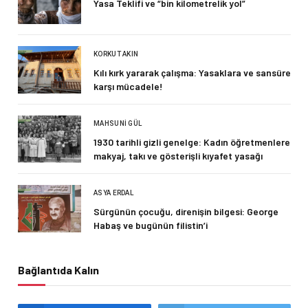
Yasa Teklifi ve “bin kilometrelik yol”
KORKUT AKIN
Kılı kırk yararak çalışma: Yasaklara ve sansüre
karşı mücadele!
MAHSUNI GÜL
1930 tarihli gizli genelge: Kadın öğretmenlere
makyaj, takı ve gösterişli kıyafet yasağı
ASYA ERDAL
Sürgünün çocuğu, direnişin bilgesi: George
Habaş ve bugünün filistin’i
Bağlantıda Kalın