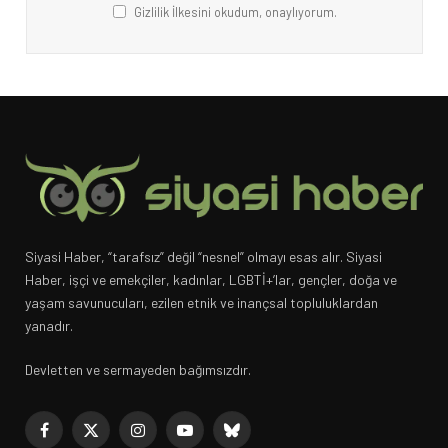
Gizlilik İlkesini okudum, onaylıyorum.
Siyasi Haber, “tarafsız” değil “nesnel” olmayı esas alır. Siyasi
Haber, işçi ve emekçiler, kadınlar, LGBTİ+’lar, gençler, doğa ve
yaşam savunucuları, ezilen etnik ve inançsal topluluklardan
yanadır.
Devletten ve sermayeden bağımsızdır.
Facebook
X
Instagram
YouTube
Bluesky