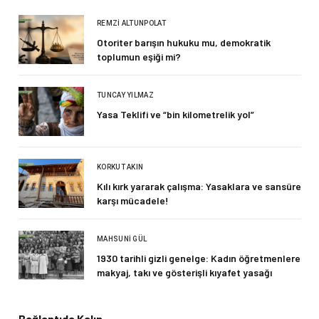
REMZI ALTUNPOLAT
Otoriter barışın hukuku mu, demokratik
toplumun eşiği mi?
TUNCAY YILMAZ
Yasa Teklifi ve “bin kilometrelik yol”
KORKUT AKIN
Kılı kırk yararak çalışma: Yasaklara ve sansüre
karşı mücadele!
MAHSUNI GÜL
1930 tarihli gizli genelge: Kadın öğretmenlere
makyaj, takı ve gösterişli kıyafet yasağı
Bağlantıda Kalın