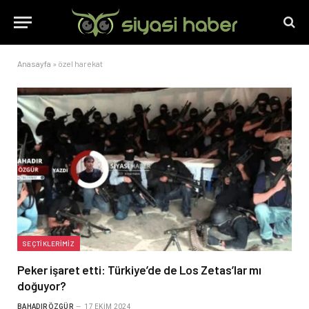
Anasayfa
»
özel harekat
SEÇTIKLERIMIZ
Peker işaret etti: Türkiye’de de Los Zetas’lar mı
doğuyor?
BAHADIR ÖZGÜR
17 EKIM 2024