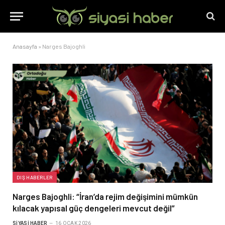
Anasayfa
»
Narges Bajoghli
DIŞ HABERLER
Narges Bajoghli: “İran’da rejim değişimini mümkün
kılacak yapısal güç dengeleri mevcut değil”
SIYASI HABER
16 OCAK 2026