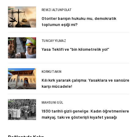
REMZI ALTUNPOLAT
Otoriter barışın hukuku mu, demokratik
toplumun eşiği mi?
TUNCAY YILMAZ
Yasa Teklifi ve “bin kilometrelik yol”
KORKUT AKIN
Kılı kırk yararak çalışma: Yasaklara ve sansüre
karşı mücadele!
MAHSUNI GÜL
1930 tarihli gizli genelge: Kadın öğretmenlere
makyaj, takı ve gösterişli kıyafet yasağı
Bağlantıda Kalın