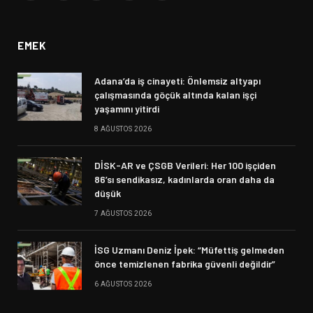
(Twitter)
EMEK
Adana’da iş cinayeti: Önlemsiz altyapı
çalışmasında göçük altında kalan işçi
yaşamını yitirdi
8 AĞUSTOS 2026
DİSK-AR ve ÇSGB Verileri: Her 100 işçiden
86’sı sendikasız, kadınlarda oran daha da
düşük
7 AĞUSTOS 2026
İSG Uzmanı Deniz İpek: “Müfettiş gelmeden
önce temizlenen fabrika güvenli değildir”
6 AĞUSTOS 2026