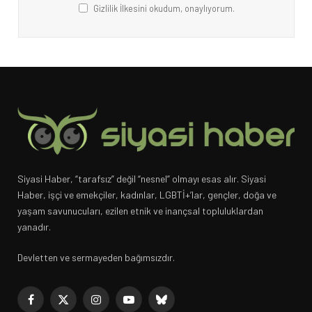
Gizlilik İlkesini okudum, onaylıyorum.
Siyasi Haber, “tarafsız” değil “nesnel” olmayı esas alır. Siyasi
Haber, işçi ve emekçiler, kadınlar, LGBTİ+’lar, gençler, doğa ve
yaşam savunucuları, ezilen etnik ve inançsal topluluklardan
yanadır.
Devletten ve sermayeden bağımsızdır.
Facebook
X
Instagram
YouTube
Bluesky