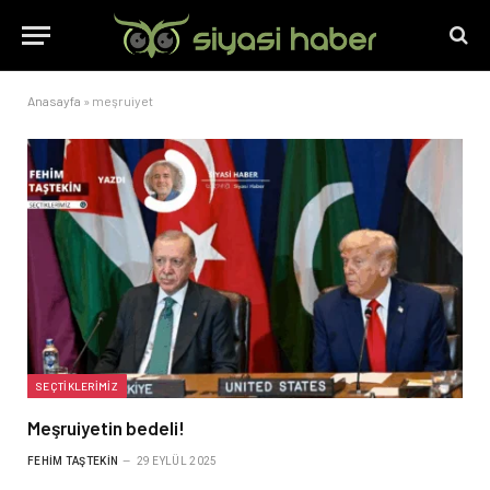
Anasayfa
»
meşruiyet
SEÇTIKLERIMIZ
Meşruiyetin bedeli!
FEHIM TAŞTEKIN
29 EYLÜL 2025