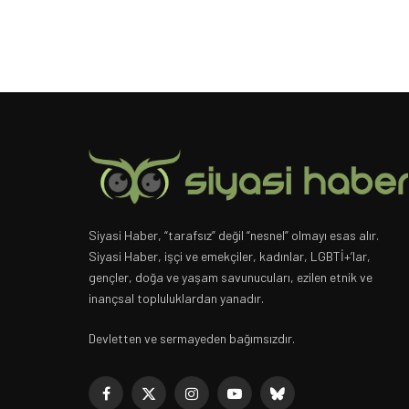
Siyasi Haber, “tarafsız” değil “nesnel” olmayı esas alır.
Siyasi Haber, işçi ve emekçiler, kadınlar, LGBTİ+’lar,
gençler, doğa ve yaşam savunucuları, ezilen etnik ve
inançsal topluluklardan yanadır.
Devletten ve sermayeden bağımsızdır.
Facebook
X
Instagram
YouTube
Bluesky