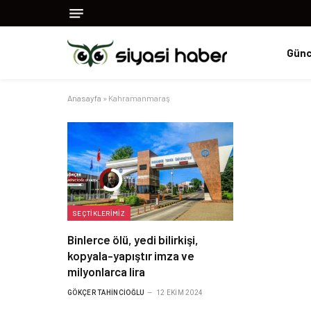
Günc
Anasayfa
»
Kahramanmaraş
SEÇTIKLERIMIZ
Binlerce ölü, yedi bilirkişi,
kopyala-yapıştır imza ve
milyonlarca lira
GÖKÇER TAHINCIOĞLU
12 EKIM 2024