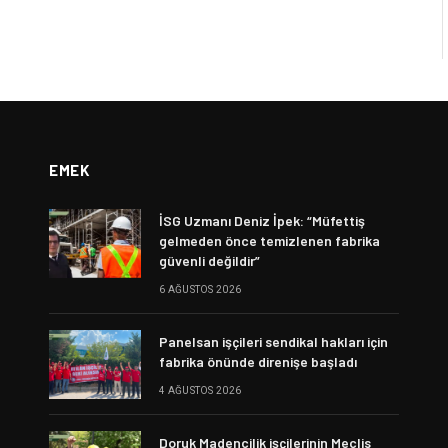
EMEK
İSG Uzmanı Deniz İpek: “Müfettiş
gelmeden önce temizlenen fabrika
güvenli değildir”
6 AĞUSTOS 2026
Panelsan işçileri sendikal hakları için
fabrika önünde direnişe başladı
4 AĞUSTOS 2026
Doruk Madencilik işçilerinin Meclis