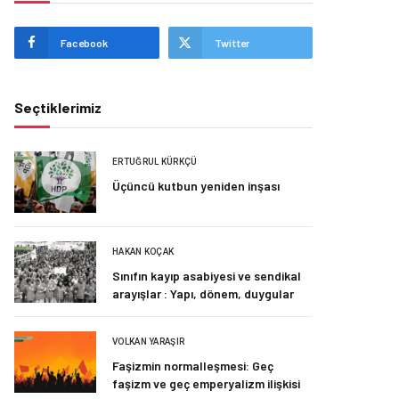
Facebook
Twitter
Seçtiklerimiz
ERTUĞRUL KÜRKÇÜ
Üçüncü kutbun yeniden inşası
HAKAN KOÇAK
Sınıfın kayıp asabiyesi ve sendikal
arayışlar : Yapı, dönem, duygular
VOLKAN YARAŞIR
Faşizmin normalleşmesi: Geç
faşizm ve geç emperyalizm ilişkisi