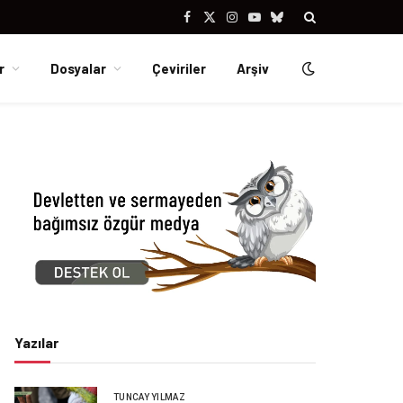
Facebook
X
Instagram
YouTube
Bluesky
(Twitter)
r
Dosyalar
Çeviriler
Arşiv
Yazılar
TUNCAY YILMAZ