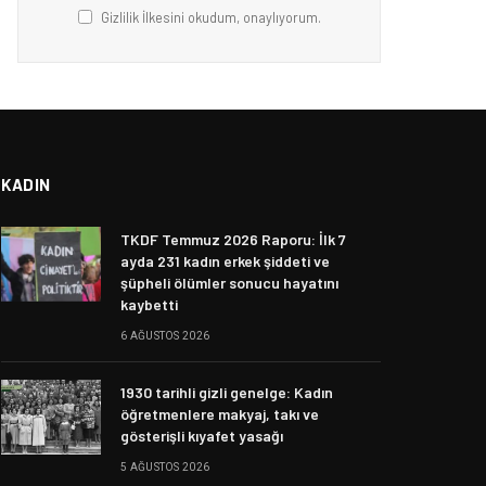
Gizlilik İlkesini okudum, onaylıyorum.
KADIN
TKDF Temmuz 2026 Raporu: İlk 7
ayda 231 kadın erkek şiddeti ve
şüpheli ölümler sonucu hayatını
kaybetti
6 AĞUSTOS 2026
1930 tarihli gizli genelge: Kadın
öğretmenlere makyaj, takı ve
gösterişli kıyafet yasağı
5 AĞUSTOS 2026