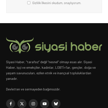
Gizlilik İlkesini okudum, onaylıyorum.
Siyasi Haber, “tarafsız” değil “nesnel” olmayı esas alır. Siyasi
Haber, işçi ve emekçiler, kadınlar, LGBTİ+’lar, gençler, doğa ve
yaşam savunucuları, ezilen etnik ve inançsal topluluklardan
yanadır.
Devletten ve sermayeden bağımsızdır.
Facebook
X
Instagram
YouTube
Bluesky