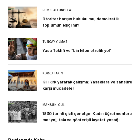
REMZI ALTUNPOLAT
Otoriter barışın hukuku mu, demokratik
toplumun eşiği mi?
TUNCAY YILMAZ
Yasa Teklifi ve “bin kilometrelik yol”
KORKUT AKIN
Kılı kırk yararak çalışma: Yasaklara ve sansüre
karşı mücadele!
MAHSUNI GÜL
1930 tarihli gizli genelge: Kadın öğretmenlere
makyaj, takı ve gösterişli kıyafet yasağı
Bağlantıda Kalın