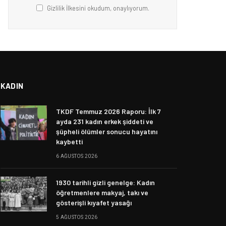
Gizlilik İlkesini okudum, onaylıyorum.
KADIN
TKDF Temmuz 2026 Raporu: İlk 7
ayda 231 kadın erkek şiddeti ve
şüpheli ölümler sonucu hayatını
kaybetti
6 AĞUSTOS 2026
1930 tarihli gizli genelge: Kadın
öğretmenlere makyaj, takı ve
gösterişli kıyafet yasağı
5 AĞUSTOS 2026