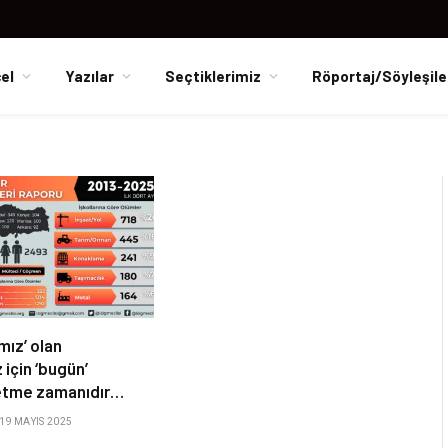
el
Yazılar
Seçtiklerimiz
Röportaj/Söyleşile
ımız’ olan
 için ‘bugün’
etme zamanıdır…
19 MAYIS 2025