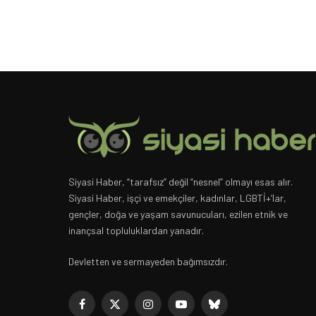
Siyasi Haber, “tarafsız” değil “nesnel” olmayı esas alır.
Siyasi Haber, işçi ve emekçiler, kadınlar, LGBTİ+’lar,
gençler, doğa ve yaşam savunucuları, ezilen etnik ve
inançsal topluluklardan yanadır.
Devletten ve sermayeden bağımsızdır.
Facebook
X
Instagram
YouTube
Bluesky