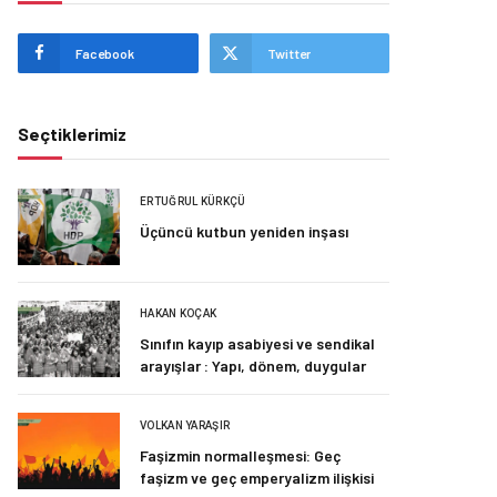
Facebook
Twitter
Seçtiklerimiz
ERTUĞRUL KÜRKÇÜ
Üçüncü kutbun yeniden inşası
HAKAN KOÇAK
Sınıfın kayıp asabiyesi ve sendikal
arayışlar : Yapı, dönem, duygular
VOLKAN YARAŞIR
Faşizmin normalleşmesi: Geç
faşizm ve geç emperyalizm ilişkisi