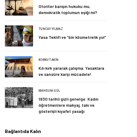
Otoriter barışın hukuku mu,
demokratik toplumun eşiği mi?
TUNCAY YILMAZ
Yasa Teklifi ve “bin kilometrelik yol”
KORKUT AKIN
Kılı kırk yararak çalışma: Yasaklara
ve sansüre karşı mücadele!
MAHSUNI GÜL
1930 tarihli gizli genelge: Kadın
öğretmenlere makyaj, takı ve
gösterişli kıyafet yasağı
Bağlantıda Kalın