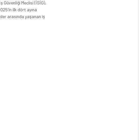
İş Güvenliği Meclisi (İSİG),
025’in ilk dört ayına
iler arasında yaşanan iş
…