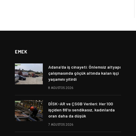
EMEK
Adana’da iş cinayeti: Önlemsiz altyapı
çalışmasında göçük altında kalan işçi
yaşamını yitirdi
8 AĞUSTOS 2026
DİSK-AR ve ÇSGB Verileri: Her 100
işçiden 86’sı sendikasız, kadınlarda
oran daha da düşük
7 AĞUSTOS 2026