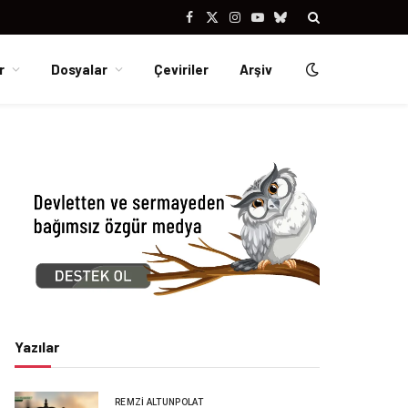
Facebook
X
Instagram
YouTube
Bluesky
(Twitter)
r
Dosyalar
Çeviriler
Arşiv
Yazılar
REMZI ALTUNPOLAT