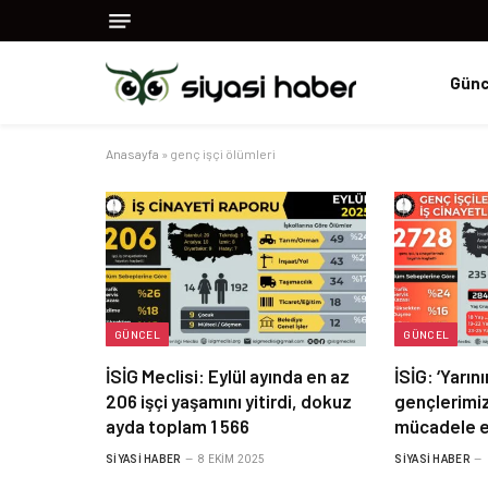
Günc
Anasayfa
»
genç işçi ölümleri
GÜNCEL
GÜNCEL
İSİG Meclisi: Eylül ayında en az
İSİG: ‘Yarın
206 işçi yaşamını yitirdi, dokuz
gençlerimiz
ayda toplam 1 566
mücadele 
SIYASI HABER
8 EKIM 2025
SIYASI HABER