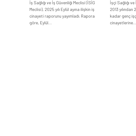
İş Sağlığı ve İş Güvenliği Meclisi (İSİG
İşçi Sağlığı ve 
Meclisi), 2025 yılı Eylül ayına ilişkin iş
2013 yılından 2
cinayeti raporunu yayımladı. Rapora
kadar genç işç
göre, Eylül…
cinayetlerine